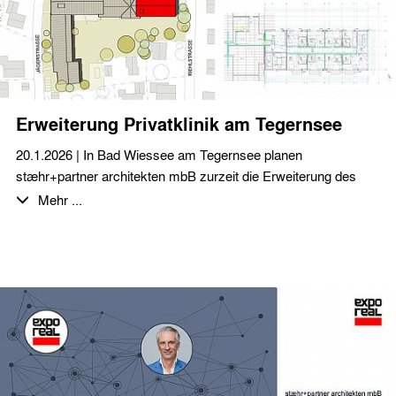
kühlen Kopf.
Erweiterung Privatklinik am Tegernsee
20.1.2026 | In Bad Wiessee am Tegernsee planen
stæhr+partner architekten mbB zurzeit die Erweiterung des
Bettenhauses einer Privatklinik für die Bereiche Orthopädie,
Mehr ...
Innere Medizin und Psychosomatik.
In diesem Zuge werden 17 Patientenzimmer, zahlreiche Arzt-
und Behandlungsräume sowie die Erweiterung der Tiefgarage
realisiert.
Die hochwertige Ausstattung entspricht einem High-Class
Alpenhotel.
Es handelt sich um einen dreigeschossigen Baukörper mit
einer BGF von ca. 2.400 qm. Mit der Pfahlgründung und den
notwendigen Verbauarbeiten für die Tiefgarage wird im Februar