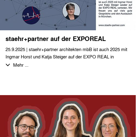
begonnen. Durch unser Büro werden die LP 5-7 sowie die
künstlerische Oberleitung durchgeführt.
Wir wünschen unserem Auftraggeber sowie allen am Bau
Beteiligten viel Erfolg bei der Realisierung.
staehr+partner auf der EXPOREAL
25.9.2025 | staehr+partner architekten mbB ist auch 2025 mit
Ingmar Horst und Katja Steiger auf der EXPO REAL in
München vertreten.
Mehr ...
Wir freuen uns auf viele gute Gespräche und den Austausch in
München.