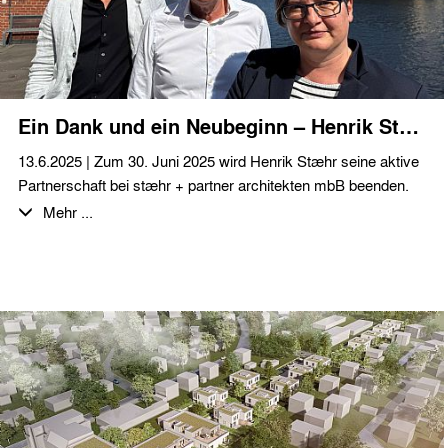
Hotelsegment und wünschen viel Erfolg bei der Umsetzung
innerhalb der nächsten Monate.
Ein Dank und ein Neubeginn – Henrik Stæhr übergibt den Staffelstab
13.6.2025 | Zum 30. Juni 2025 wird Henrik Stæhr seine aktive
Partnerschaft bei stæhr + partner architekten mbB beenden.
Nach über drei Jahrzehnten intensiven Wirkens in Berlin zieht
Mehr ...
er sich aus der operativen Leitung des Büros zurück, um neue
Freiräume zu schaffen – für persönliche Projekte, Zeit für sich
selbst und neue Perspektiven.
Henrik prägte das Büro von Beginn an – als Gründer, Architekt
und Ideengeber.
Wir danken Henrik für seine Energie, seine Haltung und sein
Vertrauen. Viele Projekte und Entwicklungen der letzten
Jahrzehnte tragen seine Handschrift – nicht nur im Entwurf,
sondern auch in der Art, wie wir im Team zusammenarbeiten: