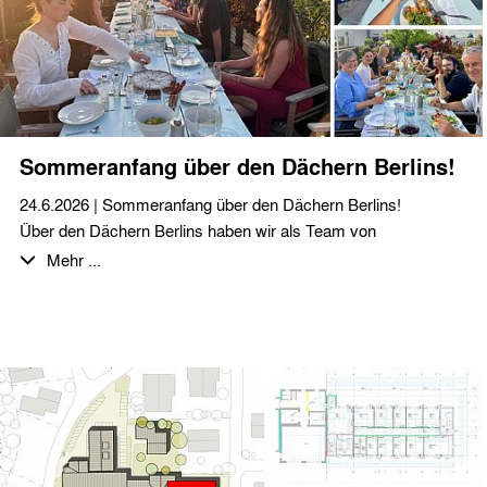
Sommeranfang über den Dächern Berlins!
24.6.2026 | Sommeranfang über den Dächern Berlins!
Über den Dächern Berlins haben wir als Team von
stæhr+partner architekten zusammen auf den Sommeranfang
Mehr ...
angestoßen. Bei bestem Wetter, gutem Essen und
fantastischen, selbstgemachten Desserts haben wir den
Abend und die Aussicht im Sonnenuntergang genossen.
Ein herzliches Dankeschön an das gesamte Team für euren
Einsatz und den gelungenen Abend!
Wir wünschen allen unseren Auftrageber:innen, Partner:innen
und Kolleg:innen eine schöne und erholsame Sommerzeit…
… und für die anstehende Hitzewelle viel Schatten und einen