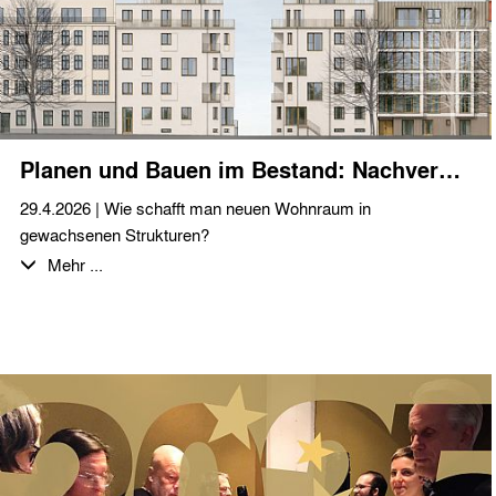
Planen und Bauen im Bestand: Nachverdichtung in Weißensee
29.4.2026 | Wie schafft man neuen Wohnraum in
gewachsenen Strukturen?
Wir freuen uns, ein spannendes Projekt im Herzen Berlins zu
Mehr ...
begleiten, bei dem dies umgesetzt wird: Auf einem ca. 1.026
m² großen Eckgrundstück ist die Schließung einer Baulücke
sowie der Ausbau bzw. die Aufstockung des Dachgeschosses
eines Gründerzeitbaus geplant.
Durch den Lückenschluss und die Erweiterung des Bestands
entstehen insgesamt ca. 2.700 m² Bruttogrundfläche für neuen
und modernen Wohnraum – vom kompakten 35 m² Apartment
bis zur großzügigen 200 m² Wohnung.