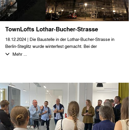
TownLofts Lothar-Bucher-Strasse
18.12.2024 | Die Baustelle in der Lothar-Bucher-Strasse in
Berlin-Steglitz wurde winterfest gemacht. Bei der
zweigeschossigen Dachgeschossaufstockung bzw. -neubau
Mehr ...
entstehen auf über 1.300 m² zwölf großzügige Loftwohnungen,
teilweise als Maisonette und mit Aufdachterrassen. Das sehr
beeindruckende Wetterschutzdach wurde mit einem
Weihnachtsumtrunk mit allen projektbeteiligten Planern,
Firmen und interessierten Nachbarn eingeweiht. Wir bedanken
uns bei unseren Auftraggebern herzlich für die Einladung und
wünschen allen erholsame Feiertage und einen guten Rutsch
ins neue Jahr!