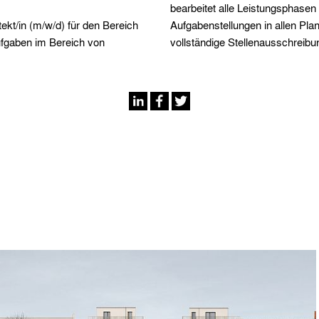
bearbeitet alle Leistungsphase
kt/in (m/w/d) für den Bereich
 möglich und gewünscht. Die
ufgaben im Bereich von
vollständige Stellenausschreibu