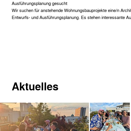
Ausführungsplanung gesucht
Wir suchen für anstehende Wohnungsbauprojekte eine/n Archite
Aufgabenstellungen in allen Planungsphasen ist bei uns
Entwurfs- und Ausführungsplanung. Es stehen interessante A
Aktuelles