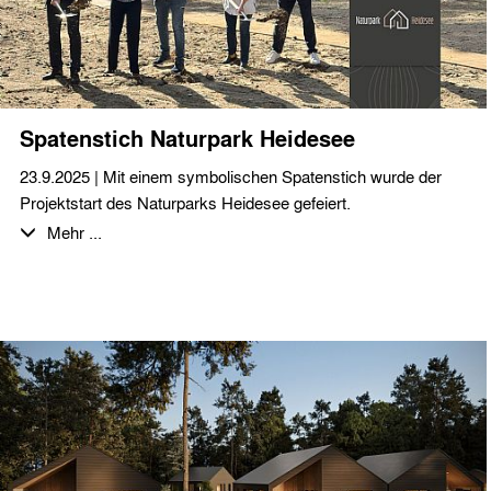
Geschäftspartner*innen und dem ganzen Team eine schöne
Adventszeit!
Spatenstich Naturpark Heidesee
23.9.2025 | Mit einem symbolischen Spatenstich wurde der
Projektstart des Naturparks Heidesee gefeiert.
Mehr ...
Bei sonnigem Spätsommerwetter, leckerem Buffet, kühlen
Getränken und entspannter Musik waren
KaufinteressentInnen, ProjektpartnerInnen, interessierte
Nachbarn und GemeindevertreterInnen eingeladen sich einen
persönlichen Eindruck von dem geplanten
Ferienimmobilienprojekt zu machen. Auf dem ca. 25.000 m²
großen Projektgelände, idyllisch am „Langen See“ gelegen,
passen sich die geplanten Ferienhäuser, mit ihrer
skandinavischen Ästhetik perfekt in die Brandenburger