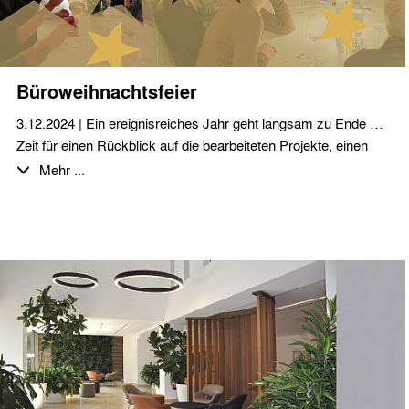
Tiefgarage unterbaut. Im rückwärtigen Grundstücksbereich bis
hin zum Parkgraben entstehen zusätzlich 11 Doppelhäuser.
Büroweihnachtsfeier
3.12.2024 | Ein ereignisreiches Jahr geht langsam zu Ende …
Zeit für einen Rückblick auf die bearbeiteten Projekte, einen
Ausblick auf neue Aufgaben und vor allem für einen
Mehr ...
gemeinsamen Abend bei leckerem Essen und erlesenen
Getränken mit den Kolleginnen und Kollegen.
Wir wünschen allen unseren Geschäftspartnern eine schöne
und besinnliche Advents- und Weihnachtszeit!