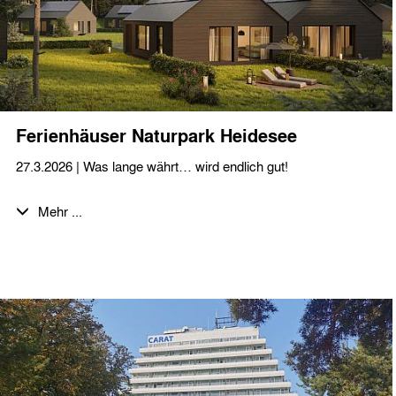
Ferienhäuser Naturpark Heidesee
27.3.2026 | Was lange währt… wird endlich gut!
Ein wichtiger Meilenstein für den Naturpark Heidesee: Die
Mehr ...
ersten 8 Baugenehmigungen für unsere Ferienhäuser im
Bauabschnitt I sind da!
Wir freuen uns, dass die Realisierung der Einzel- und
Doppelhäuser Vana und Liv damit in die nächste Phase gehen
kann.
Der Entwurf bringt skandinavische Ästhetik in die
Brandenburger Wald- und Seenlandschaft süd-östlich von
Berlin. Durch die klare Formsprache und die nachhaltige