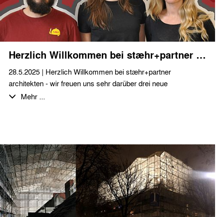
Herzlich Willkommen bei stæhr+partner architekten!
28.5.2025 | Herzlich Willkommen bei stæhr+partner
architekten - wir freuen uns sehr darüber drei neue
Kolleg*innen bei uns im Büro begrüßen zu dürfen!
Mehr ...
Mit Athanasios Tsingos, Diana Becker und Marta Di Ronco
verstärken zwei erfahrene Architekt*innen und eine
Werkstudentin unser Team bei den vielfältigen anstehenden
Planungsaufgaben im Neubaubereich, insbesondere im
Segment Ferienimmobilien und Hospitality und beim Planen
und Bauen im Bestand.
Wir wünschen einen guten Start und freuen uns auf die
Zusammenarbeit!