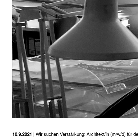
10.9.2021
| Wir suchen Verstärkung: Architekt/in (m/w/d) für d