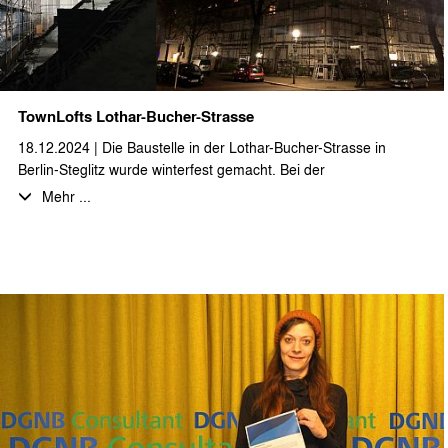
Tiefgarage unterbaut. Im rückwärtigen Grundstücksbereich bis
hin zum Parkgraben entstehen zusätzlich 11 Doppelhäuser.
TownLofts Lothar-Bucher-Strasse
18.12.2024 | Die Baustelle in der Lothar-Bucher-Strasse in
Berlin-Steglitz wurde winterfest gemacht. Bei der
zweigeschossigen Dachgeschossaufstockung bzw. -neubau
Mehr ...
entstehen auf über 1.300 m² zwölf großzügige Loftwohnungen,
teilweise als Maisonette und mit Aufdachterrassen. Das sehr
beeindruckende Wetterschutzdach wurde mit einem
Weihnachtsumtrunk mit allen projektbeteiligten Planern, Firmen
und interessierten Nachbarn eingeweiht. Wir bedanken uns bei
unseren Auftraggebern herzlich für die Einladung und wünschen
allen erholsame Feiertage und einen guten Rutsch ins neue
Jahr!