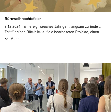
Büroweihnachtsfeier
3.12.2024 | Ein ereignisreiches Jahr geht langsam zu Ende …
Zeit für einen Rückblick auf die bearbeiteten Projekte, einen
Ausblick auf neue Aufgaben und vor allem für einen
Mehr ...
gemeinsamen Abend bei leckerem Essen und erlesenen
Getränken mit den Kolleginnen und Kollegen.
Wir wünschen allen unseren Geschäftspartnern eine schöne
und besinnliche Advents- und Weihnachtszeit!