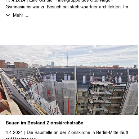
Gymnasiums war zu Besuch bei stæhr+partner architekten. Im
Rahmen des Grundkurses Kunst betrachten die
Mehr ...
Gymnasiast*innen das Thema „Architektur - Wohnen und
Privatsphäre im 21. Jahrhundert“ aus verschiedensten
Blickwinkeln. Einen Schwerpunkt bildet dabei auch das Thema
des Wohnens auf kleinstem Raum in seiner geschichtlichen
Entwicklung von der Mietskaserne bis zum Mobilehome. Einen
praktischen Einblick in den Entwurfsprozess einer anderen
besonderen Wohnform erhielten die Schüler*innen bei der
Vorstellung des Projekts Haarlemer Straße - einer
Gemeinschaftsunterkunft für Geflüchtete, die von stæhr+partner
architekten geplant und Anfang 2018 fertiggestellt wurde.
Bauen im Bestand Zionskirchstraße
4.4.2024 | Die Baustelle an der Zionskirche in Berlin-Mitte läuft
auf Hochtouren…