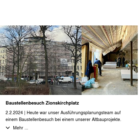
und die Gerüste zurückgebaut werden, geht auch der
Innenausbau mit Hochdruck weiter.
Die Fertigstellung der 23 hochwertigen 2- bis 4-Zimmer-
Neubauwohnungen ist für das zweite Quartal 2024 geplant.
Baustellenbesuch Zionskirchplatz
2.2.2024 | Heute war unser Ausführungsplanungsteam auf
einem Baustellenbesuch bei einem unserer Altbauprojekte.
Direkt am Zionskirchplatz gelegen wird eine Kernsanierung des
Mehr ...
Bestandsgebäudes mit Dachgeschossneubau realisiert.