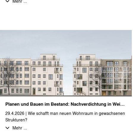
Mehr ...
angestoßen. Bei bestem Wetter, gutem Essen und
fantastischen, selbstgemachten Desserts haben wir den Abend
und die Aussicht im Sonnenuntergang genossen.
Ein herzliches Dankeschön an das gesamte Team für euren
Einsatz und den gelungenen Abend!
Wir wünschen allen unseren Auftrageber:innen, Partner:innen
und Kolleg:innen eine schöne und erholsame Sommerzeit…
… und für die anstehende Hitzewelle viel Schatten und einen
kühlen Kopf.
Planen und Bauen im Bestand: Nachverdichtung in Weißensee
29.4.2026 | Wie schafft man neuen Wohnraum in gewachsenen
Strukturen?
Wir freuen uns, ein spannendes Projekt im Herzen Berlins zu
Mehr ...
begleiten, bei dem dies umgesetzt wird: Auf einem ca. 1.026 m²