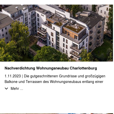
Bestandsgebäuden wurde gerade begonnen. Durch unser Büro
werden die Leistungsphasen 3-5 erbracht.
Nachverdichtung Wohnungsneubau Charlottenburg
1.11.2023 | Die gutgeschnittenen Grundrisse und großzügigen
Balkone und Terrassen des Wohnungsneubaus entlang einer
Brandwand, sowie der Aufstockung des Vorderhauses werden
Mehr ...
von den Bewohnern sehr geschätzt. Das
Nachverdichtungsprojekt in Berlin-Charlottenburg wurde nun vor
einiger Zeit fertiggestellt und fügt sich hervorragend in die
Bebauungsstruktur ein, wie die aktuellen Drohnenaufnahmen