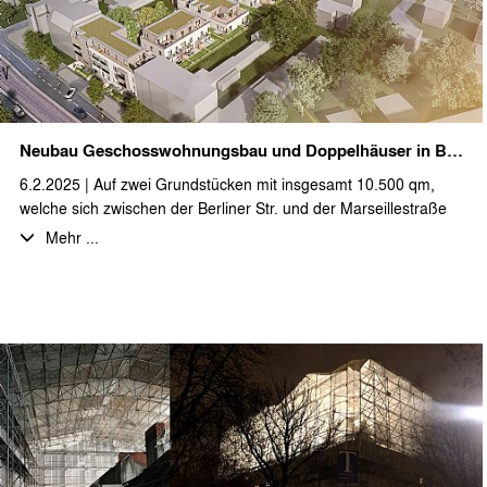
der Natur, aber auch ausreichend Platz und den technischen
Ausstattungsstandard für mobiles Arbeiten. Durch die
Realisierung in Holzständerbauweise und dank eines
nachhaltigen Energiekonzeptes erfüllt das Projekt alle
Ansprüche an zeitgemäßes Bauen und holt ein Stück
skandinavische Ästhetik nach Brandenburg.
Neubau Geschosswohnungsbau und Doppelhäuser in Berliner Straße
Wir bedanken uns bei unseren Auftraggebern und alle
6.2.2025 | Auf zwei Grundstücken mit insgesamt 10.500 qm,
beteiligten Fachplanern für die gute Zusammenarbeit und
welche sich zwischen der Berliner Str. und der Marseillestraße
freuen uns auf die Fortführung in den weiteren Bauabschnitten.
befinden und sich darüber hinaus bis zum Parkgraben
Mehr ...
erstrecken, entsteht eine neue Wohnanlage mit insgesamt 45
Wohnungen. Diese wurden als Geschosswohnungsbau und in
Form von Doppelhäusern geplant.
Aus den Vorgaben des Bebauungsplanes wurden drei
Gebäudetypologien entwickelt, welche sich gut in die
bestehende Bebauung einfügen. So entsteht ein
straßenbegleitendes, viergeschossiges Torhaus entlang der
Berliner Straße 41-42 sowie ein dreigeschossiges und ein
zweigeschossiges Wohngebäude im vorderen
Grundstücksbereich. Dieser Bauteil ist vollständig mit einer