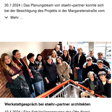
30.7.2024 | Das Planungsteam von staehr+partner konnte sich
bei der Besichtigung des Projekts in der Margaretenstraße vom
Fortschritt der Bauarbeiten überzeugen. Im Dachgeschoss des
Mehr ...
Vorderhauses konnten die bereits fertiggestellten Wohnungen
inkl. einer möblierten Musterwohnung besichtigt werden. Beim
Neubau des Gartenhauses ist der Innenausbau in den letzten
Zügen und die Gestaltung der Außenanlagen steht noch an.
Vielen Dank auch an die Bauleitung für die ausführliche Führung
durchs Projekt und den Erfahrungsaustausch und das Feedback
zu Planung und Ausführung!
Werkstattgespräch bei stæhr+partner architekten
19.4.2024 | Eine Schüler*innengruppe des Otto-Nagel-