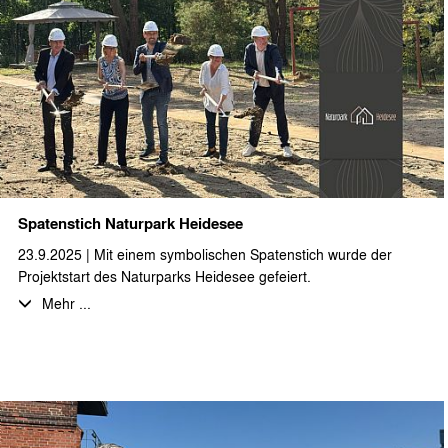
Spatenstich Naturpark Heidesee
23.9.2025 | Mit einem symbolischen Spatenstich wurde der
Projektstart des Naturparks Heidesee gefeiert.
Mehr ...
Bei sonnigem Spätsommerwetter, leckerem Buffet, kühlen
Getränken und entspannter Musik waren KaufinteressentInnen,
ProjektpartnerInnen, interessierte Nachbarn und
GemeindevertreterInnen eingeladen sich einen persönlichen
Eindruck von dem geplanten Ferienimmobilienprojekt zu
machen. Auf dem ca. 25.000 m² großen Projektgelände,