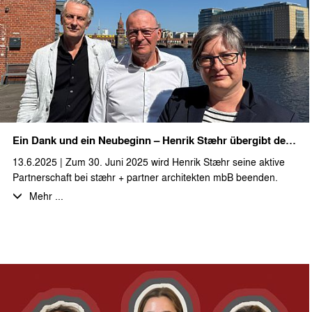
idyllisch am „Langen See“ gelegen, passen sich die geplanten
Ferienhäuser, mit ihrer skandinavischen Ästhetik perfekt in die
Brandenburger Naturlandschaft ein. Nach einer
Projektvorstellung durch die beiden Geschäftsführer der
Naturpark Heidesee GmbH und einem Grußwort des
Bürgermeisters der Gemeinde Heidesee wurde mit dem
gemeinsamen Spatenstich das Projekt symbolisch gestartet. Der
tatsächliche Baubeginn für die ersten Einzel- und Doppelhäuser
im Bauabschnitt I der Ferienwohnanlage ist für Ende des Jahres
Ein Dank und ein Neubeginn – Henrik Stæhr übergibt den Staffelstab
geplant.
13.6.2025 | Zum 30. Juni 2025 wird Henrik Stæhr seine aktive
Wir bedanken uns herzlich für die Einladung zu diesem schönen
Partnerschaft bei stæhr + partner architekten mbB beenden.
Event und freuen uns auf die weitere Zusammenarbeit in den
Nach über drei Jahrzehnten intensiven Wirkens in Berlin zieht er
Mehr ...
nächsten Planungs- und Bauabschnitten.
sich aus der operativen Leitung des Büros zurück, um neue
Freiräume zu schaffen – für persönliche Projekte, Zeit für sich
selbst und neue Perspektiven.
Henrik prägte das Büro von Beginn an – als Gründer, Architekt
und Ideengeber.
Wir danken Henrik für seine Energie, seine Haltung und sein
Vertrauen. Viele Projekte und Entwicklungen der letzten