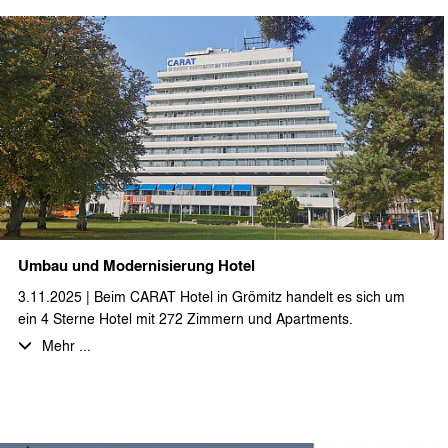
Vor allem aber Zeit für einen gemütlichen Abend bei leckerem
Essen und erlesenen Getränken mit den Kolleginnen und
Kollegen.
Wir sagen DANKE! für die Zusammenarbeit im letzten Jahr und
wünschen allen Auftraggeber*innen, Geschäftspartner*innen
und dem ganzen Team eine schöne Adventszeit!
Umbau und Modernisierung Hotel
3.11.2025 | Beim CARAT Hotel in Grömitz handelt es sich um
ein 4 Sterne Hotel mit 272 Zimmern und Apartments.
Hier werden zurzeit umfangreiche Umbau- und
Mehr ...
Modernisierungsarbeiten geplant und ausgeführt. So wird die
gesamte Hotelküche inkl. des Küchenbodens und sämtlicher
Oberflächen und Einbauten erneuert. Weiterhin werden in
einem großen Umfang die Sozial- und Nassräume und auch