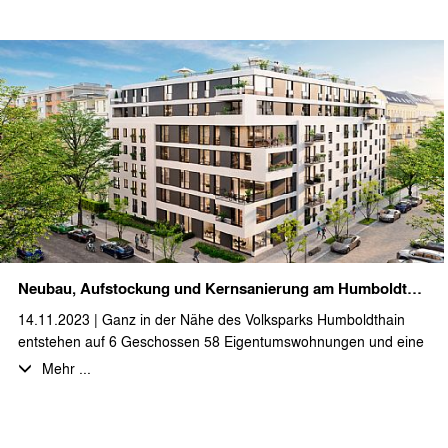
Dachgeschosse teilweise durch Brückenkonstruktionen
miteinander verbunden. Durch uns wurden die LP 1-5
ausgeführt.
Neubau, Aufstockung und Kernsanierung am Humboldthain
14.11.2023 | Ganz in der Nähe des Volksparks Humboldthain
entstehen auf 6 Geschossen 58 Eigentumswohnungen und eine
Gewerbeeinheit. Dabei wird ein Bestandsgebäude kernsaniert
Mehr ...
und um zwei Geschosse aufgestockt. Weiterhin werden die
Bestandsgebäude durch einen Neubau städtebaulich
miteinander verbunden. Mit den ersten Arbeiten an den