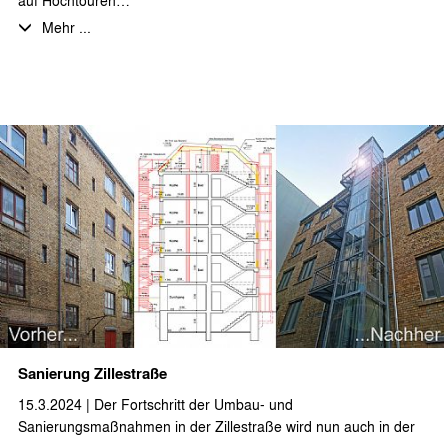
Auf insgesamt ca. 3.900 m² BGF werden Bestandswohnungen
Mehr ...
saniert und modernisiert, darunter einige Umbauten zu
Maisonettewohnungen und das Dachgeschoss ausgebaut.
Insbesondere von den neuentstehenden, großzügigen
Dachgeschosswohnungen mit Aufdachterrassen hat man einen
großartigen Blick über Berlin. Die Maßnahmen umfassen auch
eine Um- und Neugestaltung des Innenhofs und der
Gartenanlage.
Die Fertigstellung soll im Laufe des Jahres 2024 erfolgen.
Sanierung Zillestraße
15.3.2024 | Der Fortschritt der Umbau- und
Sanierungsmaßnahmen in der Zillestraße wird nun auch in der