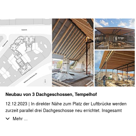
Hier entstehen sehr großzügige, teilweise als
Maisonettewohnungen ausgebildete Dachgeschosswohnungen
mit Aufdachterrassen.
Die sanierte bzw. neu geschaffene Wohnfläche beträgt
insgesamt ca. 2.800 m²
Durch stæhr+partner architekten wurden die LP 1-5 bearbeitet.
Neubau von 3 Dachgeschossen, Tempelhof
12.12.2023 | In direkter Nähe zum Platz der Luftbrücke werden
zurzeit parallel drei Dachgeschosse neu errichtet. Insgesamt
entstehen 6 Wohnungen mit fast 1.000 qm Wohnfläche. Die
Mehr ...
Wohnungen verfügen alle über großzügige Terrassen. Zur
Sicherstellung der erforderlichen Rettungswege werden die 3