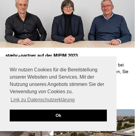
stæhr+partner auf der MIPIM 2023
7.2.2023 | Auch in diesem Jahr wird stæhr+partner wieder bei
Wir nutzen Cookies für die Bereitstellung
der MIPIM in Cannes vertreten sein. Wir würden uns freuen, Sie
unserer Websiten und Services. Mit der
vom 14. - 17.03. dort zu sehen!
Mehr ...
Nutzung unseres Angebots stimmen Sie der
Verwendung von Cookies zu.
Link zu Datenschutzerklärung
Ok