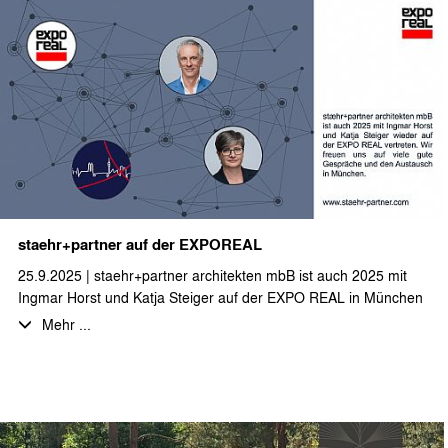
Technikflächen modernisiert. Staehr + partner architekten
unterstützt den Hoteleigentümer durch die Erbringung von
Entwurfs- und Ausführungsplanung, sowie die Erstellung von
Ausschreibungsunterlagen und Mitwirkung bei der Vergabe. Wir
freuen uns sehr über die spannende Aufgabe im Hotelsegment
und wünschen viel Erfolg bei der Umsetzung innerhalb der
nächsten Monate.
staehr+partner auf der EXPOREAL
25.9.2025 | staehr+partner architekten mbB ist auch 2025 mit
Ingmar Horst und Katja Steiger auf der EXPO REAL in München
vertreten.
Mehr ...
Wir freuen uns auf viele gute Gespräche und den Austausch in
München.