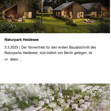
Naturpark Heidesee
3.3.2025 | Der Vorvertrieb für den ersten Bauabschnitt des
Naturparks Heidesee, süd-östlich von Berlin gelegen, ist
erfolgreich gestartet.
Mehr ...
Auf ca. 25.000 m² Grundstücksfläche entstehen 45
Ferienimmobilien in unterschiedlichen Haustypen und in
großartiger Lage mit direktem Wasserzugang zu den
umgebenden Seen und Kanälen. In einem ersten Bauabschnitt
ist die Realisierung von neun freistehenden Einzel- und
Doppelhäusern geplant.
Die auf Feriennutzung optimierten Grundrisse mit ca. 65 bzw. 75
m² Wohnfläche bieten viel Raum für eine erholsame Auszeit in