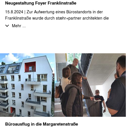
Neugestaltung Foyer Franklinstraße
15.8.2024 | Zur Aufwertung eines Bürostandorts in der
Franklinstraße wurde durch stæhr+partner architekten die
Umgestaltung des Foyers, der Eingangsbereiche und des
Mehr ...
Innenhofs geplant und bis zur Umsetzung begleitet. Die
Aufenthaltsqualität des vormals wenig einladenden Foyers
wurde mithilfe von räumlicher Strukturierung durch Möblierung,
Gestaltung durch Beleuchtungs- und Farbakzente und
Begrünung verbessert. Auch die straßenseitige
Zugangssituation und der Innenhofbereich wurden durch das
neue Beschriftungskonzept, Sitzstufen und Holzpergolen
aufgewertet und wird von Mitarbeitern und Besuchern gut
angenommen.
Wir halten das Ergebnis für sehr gelungen und bedanken uns
bei den Auftraggebern und allen Beteiligten für die gute
Zusammenarbeit.
Büroausflug in die Margaretenstraße