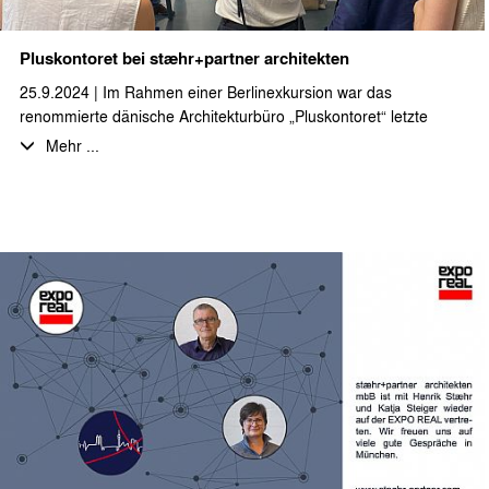
Pluskontoret bei stæhr+partner architekten
25.9.2024 | Im Rahmen einer Berlinexkursion war das
renommierte dänische Architekturbüro „Pluskontoret“ letzte
Woche zu Besuch bei stæhr+partner architekten.
Mehr ...
Es gab intensive und sehr inspirierende Gespräche über die
Themen Nachhaltigkeit, Grundstücksnachverdichtung und
Bauen mit (Voll-)Holz – Themen mit denen wir uns bei
stæhr+partner architekten täglich auseinandersetzen.
Der Austausch anhand von gebauten Beispielen in Berlin war für
alle Beteiligten interessant und lehrreich… und hat viel Spaß
gemacht!