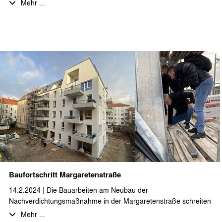
Fassade sichtbar. Neben der Umnutzung von Gewerbeeinheiten
Mehr ...
in 3-4-Zimmerwohnungen wird auch das Dachgeschoss zu einer
großzügigen Loftwohnung ausgebaut. Das rückwärtige
ehemalige Fabrikgebäude hat einen neuen Aufzug, sowie eine
Außentreppe als zusätzlichen Fluchtweg erhalten und die
historische Klinkerfassade erstrahlt in neuem Glanz.
Baufortschritt Margaretenstraße
14.2.2024 | Die Bauarbeiten am Neubau der
Nachverdichtungsmaßnahme in der Margaretenstraße schreiten
gut voran. Nachdem die Außenhülle nun bereits geschlossen ist
Mehr ...