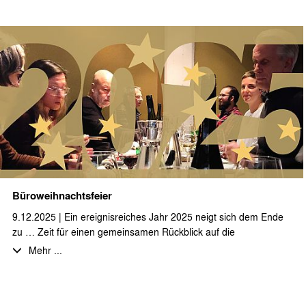
und Behandlungsräume sowie die Erweiterung der Tiefgarage
realisiert.
Die hochwertige Ausstattung entspricht einem High-Class
Alpenhotel.
Es handelt sich um einen dreigeschossigen Baukörper mit einer
BGF von ca. 2.400 qm. Mit der Pfahlgründung und den
notwendigen Verbauarbeiten für die Tiefgarage wird im Februar
begonnen. Durch unser Büro werden die LP 5-7 sowie die
künstlerische Oberleitung durchgeführt.
Wir wünschen unserem Auftraggeber sowie allen am Bau
Beteiligten viel Erfolg bei der Realisierung.
Büroweihnachtsfeier
9.12.2025 | Ein ereignisreiches Jahr 2025 neigt sich dem Ende
zu … Zeit für einen gemeinsamen Rückblick auf die
Herausforderungen und Erfolge, die vielen bearbeiteten und
Mehr ...
noch laufenden Projekte und einen Ausblick auf ein spannendes
neues Jahr 2026.