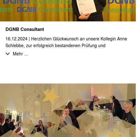
DGNB Consultant
16.12.2024 | Herzlichen Glückwunsch an unsere Kollegin Anne
Schlebbe, zur erfolgreich bestandenen Prüfung und
Zertifizierung als DGNB Consultant!
Mehr ...
Nach dem erfolgreichen Abschluss der umfangreichen,
mehrstufigen Fortbildung und der sehr guten Abschlussprüfung,
zunächst als DGNB Registered Professional und darauf
aufbauend als DGNB Consultant, steht Anne Schlebbe allen
interessierten Auftraggebern, Projektbeteiligten und unserem
stæhr+partner architekten Team für alle Fragen des
nachhaltigen Bauens von den ersten Entwurfsphasen bis hin
zum Prozess der Gebäudezertifizierung als kompetente
Ansprechpartnerin zur Verfügung.
Anne Schlebbe ist des Weiteren auch als DGNB
Zertifizierungsexpertin im Netzwerk der DGNB gelistet.