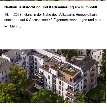
Neubau, Aufstockung und Kernsanierung am Humboldthain
14.11.2023 | Ganz in der Nähe des Volksparks Humboldthain
entstehen auf 6 Geschossen 58 Eigentumswohnungen und eine
Gewerbeeinheit. Dabei wird ein Bestandsgebäude kernsaniert
Mehr ...
und um zwei Geschosse aufgestockt. Weiterhin werden die
Bestandsgebäude durch einen Neubau städtebaulich
miteinander verbunden. Mit den ersten Arbeiten an den
Bestandsgebäuden wurde gerade begonnen. Durch unser Büro
werden die Leistungsphasen 3-5 erbracht.