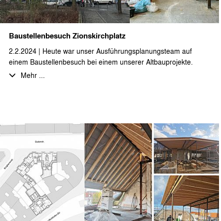
Baustellenbesuch Zionskirchplatz
2.2.2024 | Heute war unser Ausführungsplanungsteam auf
einem Baustellenbesuch bei einem unserer Altbauprojekte.
Direkt am Zionskirchplatz gelegen wird eine Kernsanierung des
Mehr ...
Bestandsgebäudes mit Dachgeschossneubau realisiert.
Hier entstehen sehr großzügige, teilweise als
Maisonettewohnungen ausgebildete Dachgeschosswohnungen
mit Aufdachterrassen.
Die sanierte bzw. neu geschaffene Wohnfläche beträgt
insgesamt ca. 2.800 m²
Durch stæhr+partner architekten wurden die LP 1-5 bearbeitet.