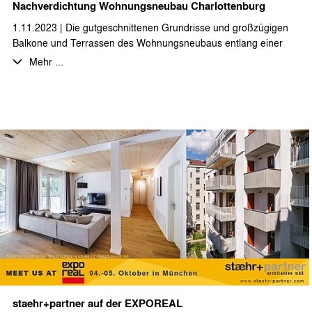
Nachverdichtung Wohnungsneubau Charlottenburg
1.11.2023 | Die gutgeschnittenen Grundrisse und großzügigen
Balkone und Terrassen des Wohnungsneubaus entlang einer
Brandwand, sowie der Aufstockung des Vorderhauses werden
Mehr ...
von den Bewohnern sehr geschätzt. Das
Nachverdichtungsprojekt in Berlin-Charlottenburg wurde nun vor
einiger Zeit fertiggestellt und fügt sich hervorragend in die
Bebauungsstruktur ein, wie die aktuellen Drohnenaufnahmen
belegen.
staehr+partner auf der EXPOREAL