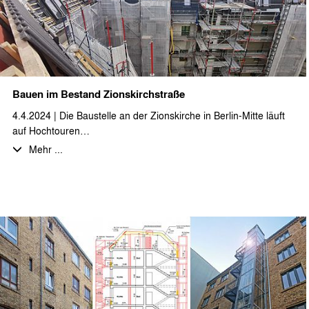
architekten geplant und Anfang 2018 fertiggestellt wurde.
Bauen im Bestand Zionskirchstraße
4.4.2024 | Die Baustelle an der Zionskirche in Berlin-Mitte läuft
auf Hochtouren…
Auf insgesamt ca. 3.900 m² BGF werden Bestandswohnungen
Mehr ...
saniert und modernisiert, darunter einige Umbauten zu
Maisonettewohnungen und das Dachgeschoss ausgebaut.
Insbesondere von den neuentstehenden, großzügigen
Dachgeschosswohnungen mit Aufdachterrassen hat man einen
großartigen Blick über Berlin. Die Maßnahmen umfassen auch
eine Um- und Neugestaltung des Innenhofs und der
Gartenanlage.
Die Fertigstellung soll im Laufe des Jahres 2024 erfolgen.