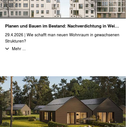
Planen und Bauen im Bestand: Nachverdichtung in Weißensee
29.4.2026 | Wie schafft man neuen Wohnraum in gewachsenen
Strukturen?
Wir freuen uns, ein spannendes Projekt im Herzen Berlins zu
Mehr ...
begleiten, bei dem dies umgesetzt wird: Auf einem ca. 1.026 m²
großen Eckgrundstück ist die Schließung einer Baulücke sowie
der Ausbau bzw. die Aufstockung des Dachgeschosses eines
Gründerzeitbaus geplant.
Durch den Lückenschluss und die Erweiterung des Bestands
entstehen insgesamt ca. 2.700 m² Bruttogrundfläche für neuen
und modernen Wohnraum – vom kompakten 35 m² Apartment
bis zur großzügigen 200 m² Wohnung.
Rund die Hälfte der 15 neuen Einheiten wird barrierefrei
ausgeführt und ein hofseitiger Aufzug macht zudem den
Bestand fit für die Zukunft.
Wir von staehr+partner architekten stecken aktuell mitten in der