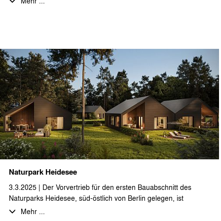
Mehr ...
Mit Athanasios Tsingos, Diana Becker und Marta Di Ronco
verstärken zwei erfahrene Architekt*innen und eine
Werkstudentin unser Team bei den vielfältigen anstehenden
Planungsaufgaben im Neubaubereich, insbesondere im
Segment Ferienimmobilien und Hospitality und beim Planen und
Bauen im Bestand.
Wir wünschen einen guten Start und freuen uns auf die
Zusammenarbeit!
Naturpark Heidesee
3.3.2025 | Der Vorvertrieb für den ersten Bauabschnitt des
Naturparks Heidesee, süd-östlich von Berlin gelegen, ist
erfolgreich gestartet.
Mehr ...