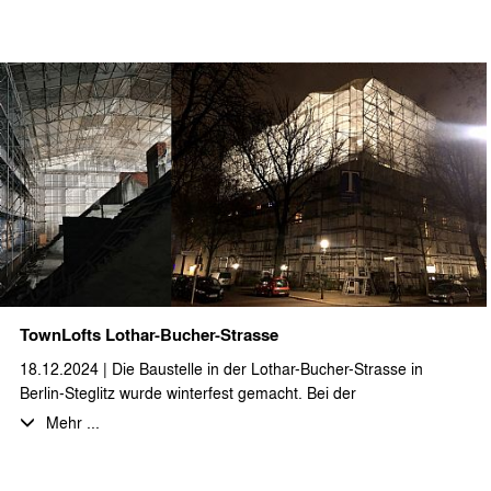
Form von Doppelhäusern geplant.
Aus den Vorgaben des Bebauungsplanes wurden drei
Gebäudetypologien entwickelt, welche sich gut in die
bestehende Bebauung einfügen. So entsteht ein
straßenbegleitendes, viergeschossiges Torhaus entlang der
Berliner Straße 41-42 sowie ein dreigeschossiges und ein
zweigeschossiges Wohngebäude im vorderen
Grundstücksbereich. Dieser Bauteil ist vollständig mit einer
Tiefgarage unterbaut. Im rückwärtigen Grundstücksbereich bis
hin zum Parkgraben entstehen zusätzlich 11 Doppelhäuser.
TownLofts Lothar-Bucher-Strasse
18.12.2024 | Die Baustelle in der Lothar-Bucher-Strasse in
Berlin-Steglitz wurde winterfest gemacht. Bei der
zweigeschossigen Dachgeschossaufstockung bzw. -neubau
Mehr ...
entstehen auf über 1.300 m² zwölf großzügige Loftwohnungen,
teilweise als Maisonette und mit Aufdachterrassen. Das sehr
beeindruckende Wetterschutzdach wurde mit einem