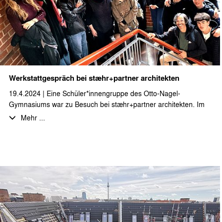
Werkstattgespräch bei stæhr+partner architekten
19.4.2024 | Eine Schüler*innengruppe des Otto-Nagel-
Gymnasiums war zu Besuch bei stæhr+partner architekten. Im
Rahmen des Grundkurses Kunst betrachten die
Mehr ...
Gymnasiast*innen das Thema „Architektur - Wohnen und
Privatsphäre im 21. Jahrhundert“ aus verschiedensten
Blickwinkeln. Einen Schwerpunkt bildet dabei auch das Thema
des Wohnens auf kleinstem Raum in seiner geschichtlichen
Entwicklung von der Mietskaserne bis zum Mobilehome. Einen
praktischen Einblick in den Entwurfsprozess einer anderen
besonderen Wohnform erhielten die Schüler*innen bei der
Vorstellung des Projekts Haarlemer Straße - einer
Gemeinschaftsunterkunft für Geflüchtete, die von stæhr+partner