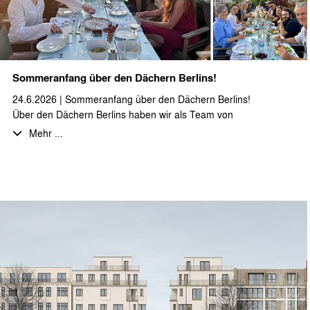
Sommeranfang über den Dächern Berlins!
24.6.2026 | Sommeranfang über den Dächern Berlins!
Über den Dächern Berlins haben wir als Team von
stæhr+partner architekten zusammen auf den Sommeranfang
Mehr ...
angestoßen. Bei bestem Wetter, gutem Essen und
fantastischen, selbstgemachten Desserts haben wir den Abend
und die Aussicht im Sonnenuntergang genossen.
Ein herzliches Dankeschön an das gesamte Team für euren
Einsatz und den gelungenen Abend!
Wir wünschen allen unseren Auftrageber:innen, Partner:innen
und Kolleg:innen eine schöne und erholsame Sommerzeit…
… und für die anstehende Hitzewelle viel Schatten und einen
kühlen Kopf.