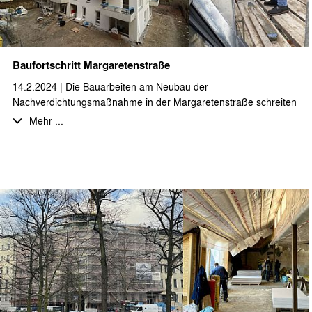
Baufortschritt Margaretenstraße
14.2.2024 | Die Bauarbeiten am Neubau der
Nachverdichtungsmaßnahme in der Margaretenstraße schreiten
gut voran. Nachdem die Außenhülle nun bereits geschlossen ist
Mehr ...
und die Gerüste zurückgebaut werden, geht auch der
Innenausbau mit Hochdruck weiter.
Die Fertigstellung der 23 hochwertigen 2- bis 4-Zimmer-
Neubauwohnungen ist für das zweite Quartal 2024 geplant.