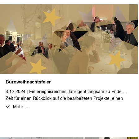
aufbauend als DGNB Consultant, steht Anne Schlebbe allen
interessierten Auftraggebern, Projektbeteiligten und unserem
stæhr+partner architekten Team für alle Fragen des
nachhaltigen Bauens von den ersten Entwurfsphasen bis hin
zum Prozess der Gebäudezertifizierung als kompetente
Ansprechpartnerin zur Verfügung.
Anne Schlebbe ist des Weiteren auch als DGNB
Zertifizierungsexpertin im Netzwerk der DGNB gelistet.
Büroweihnachtsfeier
3.12.2024 | Ein ereignisreiches Jahr geht langsam zu Ende …
Zeit für einen Rückblick auf die bearbeiteten Projekte, einen
Ausblick auf neue Aufgaben und vor allem für einen
Mehr ...
gemeinsamen Abend bei leckerem Essen und erlesenen
Getränken mit den Kolleginnen und Kollegen.
Wir wünschen allen unseren Geschäftspartnern eine schöne