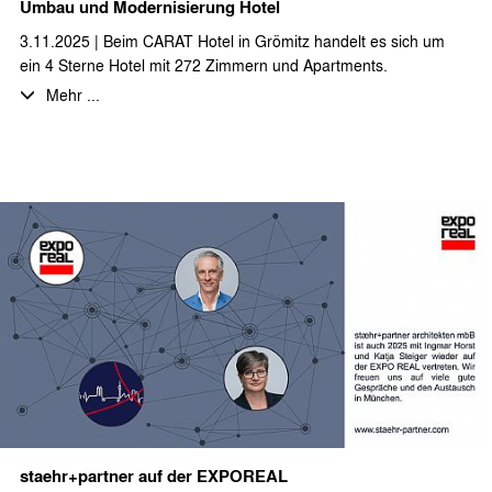
Umbau und Modernisierung Hotel
3.11.2025 | Beim CARAT Hotel in Grömitz handelt es sich um
ein 4 Sterne Hotel mit 272 Zimmern und Apartments.
Hier werden zurzeit umfangreiche Umbau- und
Mehr ...
Modernisierungsarbeiten geplant und ausgeführt. So wird die
gesamte Hotelküche inkl. des Küchenbodens und sämtlicher
Oberflächen und Einbauten erneuert. Weiterhin werden in
einem großen Umfang die Sozial- und Nassräume und auch
Technikflächen modernisiert. Staehr + partner architekten
unterstützt den Hoteleigentümer durch die Erbringung von
Entwurfs- und Ausführungsplanung, sowie die Erstellung von
Ausschreibungsunterlagen und Mitwirkung bei der Vergabe. Wir
freuen uns sehr über die spannende Aufgabe im Hotelsegment
und wünschen viel Erfolg bei der Umsetzung innerhalb der
nächsten Monate.
staehr+partner auf der EXPOREAL