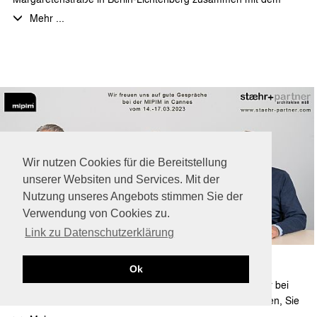
Bauherrn, sowie den am Bau beteiligten Firmen und
Mehr ...
Planungsbüros das Richtfest gefeiert. Wir wünschen ein
weiterhin gutes Gelingen.
Wir nutzen Cookies für die Bereitstellung
unserer Websiten und Services. Mit der
Nutzung unseres Angebots stimmen Sie der
Verwendung von Cookies zu.
Link zu Datenschutzerklärung
stæhr+partner auf der MIPIM 2023
Ok
7.2.2023 | Auch in diesem Jahr wird stæhr+partner wieder bei
der MIPIM in Cannes vertreten sein. Wir würden uns freuen, Sie
vom 14. - 17.03. dort zu sehen!