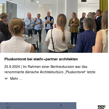
und besinnliche Advents- und Weihnachtszeit!
Pluskontoret bei stæhr+partner architekten
25.9.2024 | Im Rahmen einer Berlinexkursion war das
renommierte dänische Architekturbüro „Pluskontoret“ letzte
Woche zu Besuch bei stæhr+partner architekten.
Mehr ...
Es gab intensive und sehr inspirierende Gespräche über die
Themen Nachhaltigkeit, Grundstücksnachverdichtung und
Bauen mit (Voll-)Holz – Themen mit denen wir uns bei
stæhr+partner architekten täglich auseinandersetzen.
Der Austausch anhand von gebauten Beispielen in Berlin war für