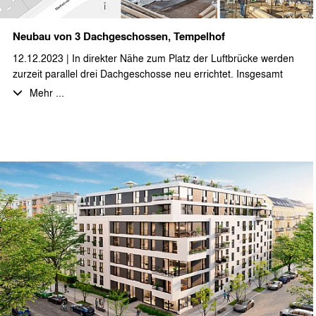
Neubau von 3 Dachgeschossen, Tempelhof
12.12.2023 | In direkter Nähe zum Platz der Luftbrücke werden
zurzeit parallel drei Dachgeschosse neu errichtet. Insgesamt
entstehen 6 Wohnungen mit fast 1.000 qm Wohnfläche. Die
Mehr ...
Wohnungen verfügen alle über großzügige Terrassen. Zur
Sicherstellung der erforderlichen Rettungswege werden die 3
Dachgeschosse teilweise durch Brückenkonstruktionen
miteinander verbunden. Durch uns wurden die LP 1-5
ausgeführt.