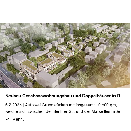
Auf ca. 25.000 m² Grundstücksfläche entstehen 45
Ferienimmobilien in unterschiedlichen Haustypen und in
großartiger Lage mit direktem Wasserzugang zu den
umgebenden Seen und Kanälen. In einem ersten Bauabschnitt
ist die Realisierung von neun freistehenden Einzel- und
Doppelhäusern geplant.
Die auf Feriennutzung optimierten Grundrisse mit ca. 65 bzw. 75
m² Wohnfläche bieten viel Raum für eine erholsame Auszeit in
der Natur, aber auch ausreichend Platz und den technischen
Ausstattungsstandard für mobiles Arbeiten. Durch die
Realisierung in Holzständerbauweise und dank eines
nachhaltigen Energiekonzeptes erfüllt das Projekt alle
Ansprüche an zeitgemäßes Bauen und holt ein Stück
skandinavische Ästhetik nach Brandenburg.
Neubau Geschosswohnungsbau und Doppelhäuser in Berliner Straße
Wir bedanken uns bei unseren Auftraggebern und alle
6.2.2025 | Auf zwei Grundstücken mit insgesamt 10.500 qm,
beteiligten Fachplanern für die gute Zusammenarbeit und
welche sich zwischen der Berliner Str. und der Marseillestraße
freuen uns auf die Fortführung in den weiteren Bauabschnitten.
befinden und sich darüber hinaus bis zum Parkgraben
Mehr ...
erstrecken, entsteht eine neue Wohnanlage mit insgesamt 45
Wohnungen. Diese wurden als Geschosswohnungsbau und in