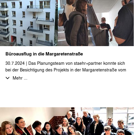
aufgewertet und wird von Mitarbeitern und Besuchern gut
angenommen.
Wir halten das Ergebnis für sehr gelungen und bedanken uns
bei den Auftraggebern und allen Beteiligten für die gute
Zusammenarbeit.
Büroausflug in die Margaretenstraße
30.7.2024 | Das Planungsteam von staehr+partner konnte sich
bei der Besichtigung des Projekts in der Margaretenstraße vom
Fortschritt der Bauarbeiten überzeugen. Im Dachgeschoss des
Mehr ...
Vorderhauses konnten die bereits fertiggestellten Wohnungen
inkl. einer möblierten Musterwohnung besichtigt werden. Beim
Neubau des Gartenhauses ist der Innenausbau in den letzten
Zügen und die Gestaltung der Außenanlagen steht noch an.
Vielen Dank auch an die Bauleitung für die ausführliche Führung
durchs Projekt und den Erfahrungsaustausch und das Feedback
zu Planung und Ausführung!