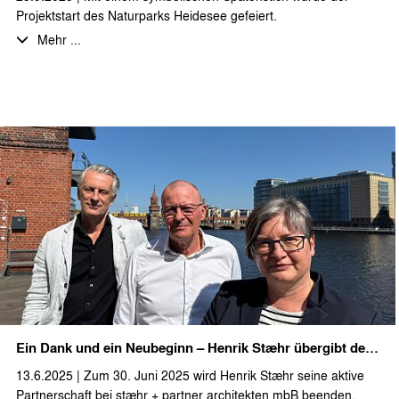
Projektstart des Naturparks Heidesee gefeiert.
Mehr ...
Bei sonnigem Spätsommerwetter, leckerem Buffet, kühlen
Getränken und entspannter Musik waren KaufinteressentInnen,
ProjektpartnerInnen, interessierte Nachbarn und
GemeindevertreterInnen eingeladen sich einen persönlichen
Eindruck von dem geplanten Ferienimmobilienprojekt zu
machen. Auf dem ca. 25.000 m² großen Projektgelände,
idyllisch am „Langen See“ gelegen, passen sich die geplanten
Ferienhäuser, mit ihrer skandinavischen Ästhetik perfekt in die
Brandenburger Naturlandschaft ein. Nach einer
Projektvorstellung durch die beiden Geschäftsführer der
Naturpark Heidesee GmbH und einem Grußwort des
Bürgermeisters der Gemeinde Heidesee wurde mit dem
gemeinsamen Spatenstich das Projekt symbolisch gestartet. Der
tatsächliche Baubeginn für die ersten Einzel- und Doppelhäuser
im Bauabschnitt I der Ferienwohnanlage ist für Ende des Jahres
Ein Dank und ein Neubeginn – Henrik Stæhr übergibt den Staffelstab
geplant.
13.6.2025 | Zum 30. Juni 2025 wird Henrik Stæhr seine aktive
Wir bedanken uns herzlich für die Einladung zu diesem schönen
Partnerschaft bei stæhr + partner architekten mbB beenden.