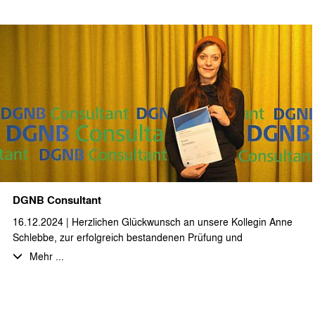
Weihnachtsumtrunk mit allen projektbeteiligten Planern, Firmen
und interessierten Nachbarn eingeweiht. Wir bedanken uns bei
unseren Auftraggebern herzlich für die Einladung und wünschen
allen erholsame Feiertage und einen guten Rutsch ins neue
Jahr!
DGNB Consultant
16.12.2024 | Herzlichen Glückwunsch an unsere Kollegin Anne
Schlebbe, zur erfolgreich bestandenen Prüfung und
Zertifizierung als DGNB Consultant!
Mehr ...
Nach dem erfolgreichen Abschluss der umfangreichen,
mehrstufigen Fortbildung und der sehr guten Abschlussprüfung,
zunächst als DGNB Registered Professional und darauf