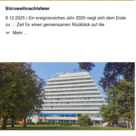
Büroweihnachtsfeier
9.12.2025 | Ein ereignisreiches Jahr 2025 neigt sich dem Ende
zu … Zeit für einen gemeinsamen Rückblick auf die
Herausforderungen und Erfolge, die vielen bearbeiteten und
Mehr ...
noch laufenden Projekte und einen Ausblick auf ein spannendes
neues Jahr 2026.
Vor allem aber Zeit für einen gemütlichen Abend bei leckerem
Essen und erlesenen Getränken mit den Kolleginnen und
Kollegen.
Wir sagen DANKE! für die Zusammenarbeit im letzten Jahr und
wünschen allen Auftraggeber*innen, Geschäftspartner*innen
und dem ganzen Team eine schöne Adventszeit!