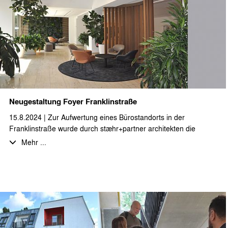
Neugestaltung Foyer Franklinstraße
15.8.2024 | Zur Aufwertung eines Bürostandorts in der
Franklinstraße wurde durch stæhr+partner architekten die
Umgestaltung des Foyers, der Eingangsbereiche und des
Mehr ...
Innenhofs geplant und bis zur Umsetzung begleitet. Die
Aufenthaltsqualität des vormals wenig einladenden Foyers
wurde mithilfe von räumlicher Strukturierung durch Möblierung,
Gestaltung durch Beleuchtungs- und Farbakzente und
Begrünung verbessert. Auch die straßenseitige
Zugangssituation und der Innenhofbereich wurden durch das
neue Beschriftungskonzept, Sitzstufen und Holzpergolen