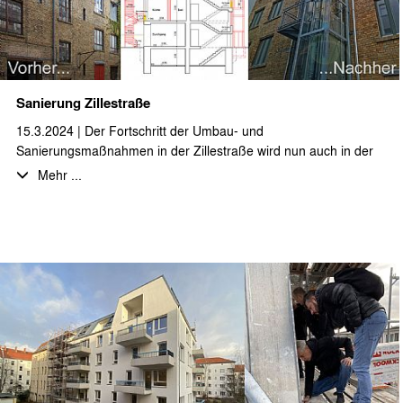
Sanierung Zillestraße
15.3.2024 | Der Fortschritt der Umbau- und
Sanierungsmaßnahmen in der Zillestraße wird nun auch in der
Fassade sichtbar. Neben der Umnutzung von Gewerbeeinheiten
Mehr ...
in 3-4-Zimmerwohnungen wird auch das Dachgeschoss zu einer
großzügigen Loftwohnung ausgebaut. Das rückwärtige
ehemalige Fabrikgebäude hat einen neuen Aufzug, sowie eine
Außentreppe als zusätzlichen Fluchtweg erhalten und die
historische Klinkerfassade erstrahlt in neuem Glanz.