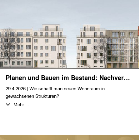
Planen und Bauen im Bestand: Nachverdichtung in Weißensee
29.4.2026 | Wie schafft man neuen Wohnraum in
gewachsenen Strukturen?
Wir freuen uns, ein spannendes Projekt im Herzen Berlins zu
Mehr ...
begleiten, bei dem dies umgesetzt wird: Auf einem ca. 1.026
m² großen Eckgrundstück ist die Schließung einer Baulücke
sowie der Ausbau bzw. die Aufstockung des Dachgeschosses
eines Gründerzeitbaus geplant.