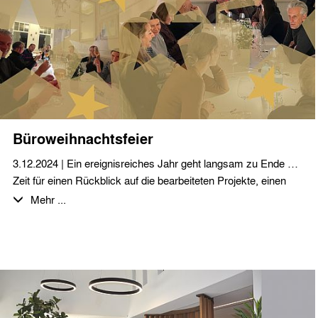
straßenbegleitendes, viergeschossiges Torhaus entlang der
Berliner Straße 41-42 sowie ein dreigeschossiges und ein
zweigeschossiges Wohngebäude im vorderen
Grundstücksbereich. Dieser Bauteil ist vollständig mit einer
Tiefgarage unterbaut. Im rückwärtigen Grundstücksbereich bis
hin zum Parkgraben entstehen zusätzlich 11 Doppelhäuser.
Büroweihnachtsfeier
3.12.2024 | Ein ereignisreiches Jahr geht langsam zu Ende …
Zeit für einen Rückblick auf die bearbeiteten Projekte, einen
Ausblick auf neue Aufgaben und vor allem für einen
Mehr ...
gemeinsamen Abend bei leckerem Essen und erlesenen
Getränken mit den Kolleginnen und Kollegen.
Wir wünschen allen unseren Geschäftspartnern eine schöne
und besinnliche Advents- und Weihnachtszeit!