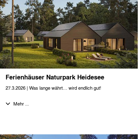
Ferienhäuser Naturpark Heidesee
27.3.2026 | Was lange währt… wird endlich gut!
Ein wichtiger Meilenstein für den Naturpark Heidesee: Die
Mehr ...
ersten 8 Baugenehmigungen für unsere Ferienhäuser im
Bauabschnitt I sind da!
Wir freuen uns, dass die Realisierung der Einzel- und
Doppelhäuser Vana und Liv damit in die nächste Phase gehen