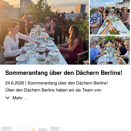
Sommeranfang über den Dächern Berlins!
24.6.2026 | Sommeranfang über den Dächern Berlins!
Über den Dächern Berlins haben wir als Team von
stæhr+partner architekten zusammen auf den Sommeranfang
Mehr ...
angestoßen. Bei bestem Wetter, gutem Essen und
fantastischen, selbstgemachten Desserts haben wir den
Abend und die Aussicht im Sonnenuntergang genossen.
Ein herzliches Dankeschön an das gesamte Team für euren