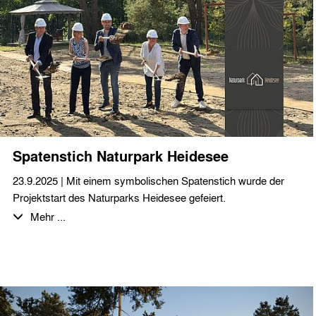
Essen und erlesenen Getränken mit den Kolleginnen und
Kollegen.
Wir sagen DANKE! für die Zusammenarbeit im letzten Jahr
und wünschen allen Auftraggeber*innen,
Geschäftspartner*innen und dem ganzen Team eine schöne
Adventszeit!
Spatenstich Naturpark Heidesee
23.9.2025 | Mit einem symbolischen Spatenstich wurde der
Projektstart des Naturparks Heidesee gefeiert.
Mehr ...
Bei sonnigem Spätsommerwetter, leckerem Buffet, kühlen
Getränken und entspannter Musik waren
KaufinteressentInnen, ProjektpartnerInnen, interessierte
Nachbarn und GemeindevertreterInnen eingeladen sich einen
persönlichen Eindruck von dem geplanten