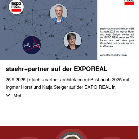
Alpenhotel.
Es handelt sich um einen dreigeschossigen Baukörper mit
einer BGF von ca. 2.400 qm. Mit der Pfahlgründung und den
notwendigen Verbauarbeiten für die Tiefgarage wird im Februar
begonnen. Durch unser Büro werden die LP 5-7 sowie die
künstlerische Oberleitung durchgeführt.
Wir wünschen unserem Auftraggeber sowie allen am Bau
Beteiligten viel Erfolg bei der Realisierung.
staehr+partner auf der EXPOREAL
25.9.2025 | staehr+partner architekten mbB ist auch 2025 mit
Ingmar Horst und Katja Steiger auf der EXPO REAL in
München vertreten.
Mehr ...
Wir freuen uns auf viele gute Gespräche und den Austausch in
München.