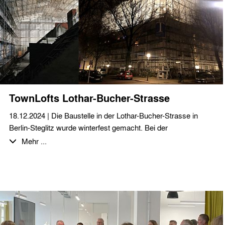
Wir wünschen einen guten Start und freuen uns auf die
Zusammenarbeit!
TownLofts Lothar-Bucher-Strasse
18.12.2024 | Die Baustelle in der Lothar-Bucher-Strasse in
Berlin-Steglitz wurde winterfest gemacht. Bei der
zweigeschossigen Dachgeschossaufstockung bzw. -neubau
Mehr ...
entstehen auf über 1.300 m² zwölf großzügige Loftwohnungen,
teilweise als Maisonette und mit Aufdachterrassen. Das sehr
beeindruckende Wetterschutzdach wurde mit einem
Weihnachtsumtrunk mit allen projektbeteiligten Planern,
Firmen und interessierten Nachbarn eingeweiht. Wir bedanken
uns bei unseren Auftraggebern herzlich für die Einladung und
wünschen allen erholsame Feiertage und einen guten Rutsch