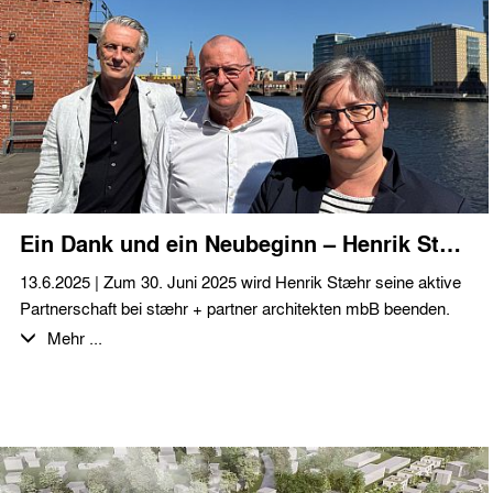
unterstützt den Hoteleigentümer durch die Erbringung von
Entwurfs- und Ausführungsplanung, sowie die Erstellung von
Ausschreibungsunterlagen und Mitwirkung bei der Vergabe.
Wir freuen uns sehr über die spannende Aufgabe im
Hotelsegment und wünschen viel Erfolg bei der Umsetzung
innerhalb der nächsten Monate.
Ein Dank und ein Neubeginn – Henrik Stæhr übergibt den Staffelstab
13.6.2025 | Zum 30. Juni 2025 wird Henrik Stæhr seine aktive
Partnerschaft bei stæhr + partner architekten mbB beenden.
Nach über drei Jahrzehnten intensiven Wirkens in Berlin zieht
Mehr ...
er sich aus der operativen Leitung des Büros zurück, um neue
Freiräume zu schaffen – für persönliche Projekte, Zeit für sich
selbst und neue Perspektiven.
Henrik prägte das Büro von Beginn an – als Gründer, Architekt
und Ideengeber.