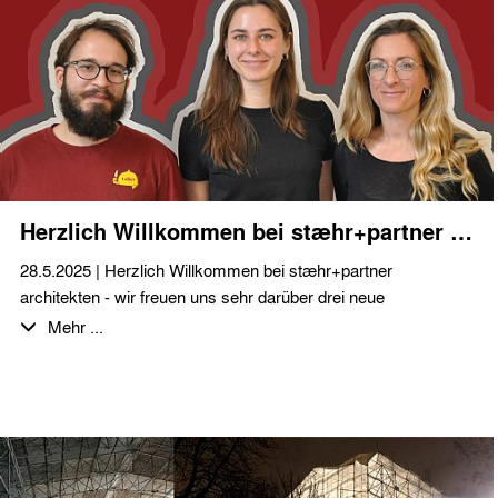
Herzlich Willkommen bei stæhr+partner architekten!
28.5.2025 | Herzlich Willkommen bei stæhr+partner
architekten - wir freuen uns sehr darüber drei neue
Kolleg*innen bei uns im Büro begrüßen zu dürfen!
Mehr ...
Mit Athanasios Tsingos, Diana Becker und Marta Di Ronco
verstärken zwei erfahrene Architekt*innen und eine
Werkstudentin unser Team bei den vielfältigen anstehenden
Planungsaufgaben im Neubaubereich, insbesondere im
Segment Ferienimmobilien und Hospitality und beim Planen
und Bauen im Bestand.