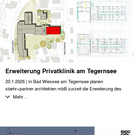
Einsatz und den gelungenen Abend!
Wir wünschen allen unseren Auftrageber:innen, Partner:innen
und Kolleg:innen eine schöne und erholsame Sommerzeit…
… und für die anstehende Hitzewelle viel Schatten und einen
kühlen Kopf.
Erweiterung Privatklinik am Tegernsee
20.1.2026 | In Bad Wiessee am Tegernsee planen
stæhr+partner architekten mbB zurzeit die Erweiterung des
Bettenhauses einer Privatklinik für die Bereiche Orthopädie,
Mehr ...
Innere Medizin und Psychosomatik.
In diesem Zuge werden 17 Patientenzimmer, zahlreiche Arzt-
und Behandlungsräume sowie die Erweiterung der Tiefgarage
realisiert.
Die hochwertige Ausstattung entspricht einem High-Class