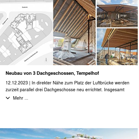
insgesamt ca. 2.800 m²
Durch stæhr+partner architekten wurden die LP 1-5 bearbeitet.
Neubau von 3 Dachgeschossen, Tempelhof
12.12.2023 | In direkter Nähe zum Platz der Luftbrücke werden
zurzeit parallel drei Dachgeschosse neu errichtet. Insgesamt
entstehen 6 Wohnungen mit fast 1.000 qm Wohnfläche. Die
Mehr ...
Wohnungen verfügen alle über großzügige Terrassen. Zur
Sicherstellung der erforderlichen Rettungswege werden die 3
Dachgeschosse teilweise durch Brückenkonstruktionen
miteinander verbunden. Durch uns wurden die LP 1-5
ausgeführt.