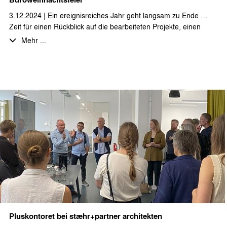
3.12.2024 | Ein ereignisreiches Jahr geht langsam zu Ende …
Zeit für einen Rückblick auf die bearbeiteten Projekte, einen
Ausblick auf neue Aufgaben und vor allem für einen
Mehr ...
gemeinsamen Abend bei leckerem Essen und erlesenen
Getränken mit den Kolleginnen und Kollegen.
Wir wünschen allen unseren Geschäftspartnern eine schöne
und besinnliche Advents- und Weihnachtszeit!
Pluskontoret bei stæhr+partner architekten