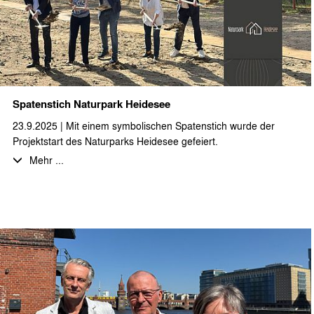
Spatenstich Naturpark Heidesee
23.9.2025 | Mit einem symbolischen Spatenstich wurde der
Projektstart des Naturparks Heidesee gefeiert.
Mehr ...
Bei sonnigem Spätsommerwetter, leckerem Buffet, kühlen
Getränken und entspannter Musik waren KaufinteressentInnen,
ProjektpartnerInnen, interessierte Nachbarn und
GemeindevertreterInnen eingeladen sich einen persönlichen
Eindruck von dem geplanten Ferienimmobilienprojekt zu
machen. Auf dem ca. 25.000 m² großen Projektgelände,
idyllisch am „Langen See“ gelegen, passen sich die geplanten
Ferienhäuser, mit ihrer skandinavischen Ästhetik perfekt in die
Brandenburger Naturlandschaft ein. Nach einer
Projektvorstellung durch die beiden Geschäftsführer der