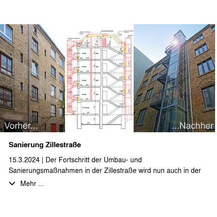
Insbesondere von den neuentstehenden, großzügigen
Dachgeschosswohnungen mit Aufdachterrassen hat man einen
großartigen Blick über Berlin. Die Maßnahmen umfassen auch
eine Um- und Neugestaltung des Innenhofs und der
Gartenanlage.
Die Fertigstellung soll im Laufe des Jahres 2024 erfolgen.
Sanierung Zillestraße
15.3.2024 | Der Fortschritt der Umbau- und
Sanierungsmaßnahmen in der Zillestraße wird nun auch in der
Fassade sichtbar. Neben der Umnutzung von Gewerbeeinheiten
Mehr ...
in 3-4-Zimmerwohnungen wird auch das Dachgeschoss zu einer
großzügigen Loftwohnung ausgebaut. Das rückwärtige
ehemalige Fabrikgebäude hat einen neuen Aufzug, sowie eine