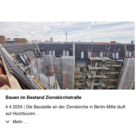
Privatsphäre im 21. Jahrhundert“ aus verschiedensten
Blickwinkeln. Einen Schwerpunkt bildet dabei auch das Thema
des Wohnens auf kleinstem Raum in seiner geschichtlichen
Entwicklung von der Mietskaserne bis zum Mobilehome. Einen
praktischen Einblick in den Entwurfsprozess einer anderen
besonderen Wohnform erhielten die Schüler*innen bei der
Vorstellung des Projekts Haarlemer Straße - einer
Gemeinschaftsunterkunft für Geflüchtete, die von stæhr+partner
architekten geplant und Anfang 2018 fertiggestellt wurde.
Bauen im Bestand Zionskirchstraße
4.4.2024 | Die Baustelle an der Zionskirche in Berlin-Mitte läuft
auf Hochtouren…
Auf insgesamt ca. 3.900 m² BGF werden Bestandswohnungen
Mehr ...
saniert und modernisiert, darunter einige Umbauten zu
Maisonettewohnungen und das Dachgeschoss ausgebaut.