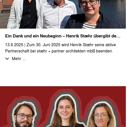
Naturpark Heidesee GmbH und einem Grußwort des
Bürgermeisters der Gemeinde Heidesee wurde mit dem
gemeinsamen Spatenstich das Projekt symbolisch gestartet. Der
tatsächliche Baubeginn für die ersten Einzel- und Doppelhäuser
im Bauabschnitt I der Ferienwohnanlage ist für Ende des Jahres
Ein Dank und ein Neubeginn – Henrik Stæhr übergibt den Staffelstab
geplant.
13.6.2025 | Zum 30. Juni 2025 wird Henrik Stæhr seine aktive
Wir bedanken uns herzlich für die Einladung zu diesem schönen
Partnerschaft bei stæhr + partner architekten mbB beenden.
Event und freuen uns auf die weitere Zusammenarbeit in den
Nach über drei Jahrzehnten intensiven Wirkens in Berlin zieht er
Mehr ...
nächsten Planungs- und Bauabschnitten.
sich aus der operativen Leitung des Büros zurück, um neue
Freiräume zu schaffen – für persönliche Projekte, Zeit für sich
selbst und neue Perspektiven.
Henrik prägte das Büro von Beginn an – als Gründer, Architekt
und Ideengeber.
Wir danken Henrik für seine Energie, seine Haltung und sein
Vertrauen. Viele Projekte und Entwicklungen der letzten
Jahrzehnte tragen seine Handschrift – nicht nur im Entwurf,
sondern auch in der Art, wie wir im Team zusammenarbeiten:
mit Verlässlichkeit, Freude an der Gestaltung und einem Stück
dänischem Lebensgefühl.