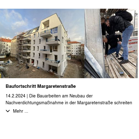
Außentreppe als zusätzlichen Fluchtweg erhalten und die
historische Klinkerfassade erstrahlt in neuem Glanz.
Baufortschritt Margaretenstraße
14.2.2024 | Die Bauarbeiten am Neubau der
Nachverdichtungsmaßnahme in der Margaretenstraße schreiten
gut voran. Nachdem die Außenhülle nun bereits geschlossen ist
Mehr ...
und die Gerüste zurückgebaut werden, geht auch der
Innenausbau mit Hochdruck weiter.
Die Fertigstellung der 23 hochwertigen 2- bis 4-Zimmer-
Neubauwohnungen ist für das zweite Quartal 2024 geplant.