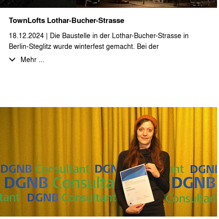
TownLofts Lothar-Bucher-Strasse
18.12.2024 | Die Baustelle in der Lothar-Bucher-Strasse in
Berlin-Steglitz wurde winterfest gemacht. Bei der
zweigeschossigen Dachgeschossaufstockung bzw. -neubau
Mehr ...
entstehen auf über 1.300 m² zwölf großzügige Loftwohnungen,
teilweise als Maisonette und mit Aufdachterrassen. Das sehr
beeindruckende Wetterschutzdach wurde mit einem
Weihnachtsumtrunk mit allen projektbeteiligten Planern, Firmen
und interessierten Nachbarn eingeweiht. Wir bedanken uns bei
unseren Auftraggebern herzlich für die Einladung und wünschen
allen erholsame Feiertage und einen guten Rutsch ins neue
Jahr!