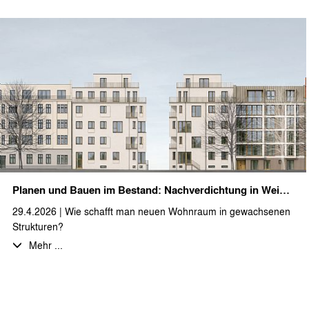
Ein herzliches Dankeschön an das gesamte Team für euren
Einsatz und den gelungenen Abend!
Wir wünschen allen unseren Auftrageber:innen, Partner:innen
und Kolleg:innen eine schöne und erholsame Sommerzeit…
… und für die anstehende Hitzewelle viel Schatten und einen
kühlen Kopf.
Planen und Bauen im Bestand: Nachverdichtung in Weißensee
29.4.2026 | Wie schafft man neuen Wohnraum in gewachsenen
Strukturen?
Wir freuen uns, ein spannendes Projekt im Herzen Berlins zu
Mehr ...
begleiten, bei dem dies umgesetzt wird: Auf einem ca. 1.026 m²
großen Eckgrundstück ist die Schließung einer Baulücke sowie
der Ausbau bzw. die Aufstockung des Dachgeschosses eines
Gründerzeitbaus geplant.