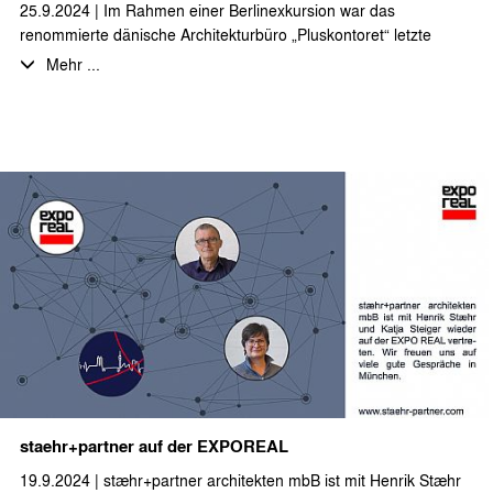
25.9.2024 | Im Rahmen einer Berlinexkursion war das
renommierte dänische Architekturbüro „Pluskontoret“ letzte
Woche zu Besuch bei stæhr+partner architekten.
Mehr ...
Es gab intensive und sehr inspirierende Gespräche über die
Themen Nachhaltigkeit, Grundstücksnachverdichtung und
Bauen mit (Voll-)Holz – Themen mit denen wir uns bei
stæhr+partner architekten täglich auseinandersetzen.
Der Austausch anhand von gebauten Beispielen in Berlin war für
alle Beteiligten interessant und lehrreich… und hat viel Spaß
gemacht!
staehr+partner auf der EXPOREAL
19.9.2024 | stæhr+partner architekten mbB ist mit Henrik Stæhr