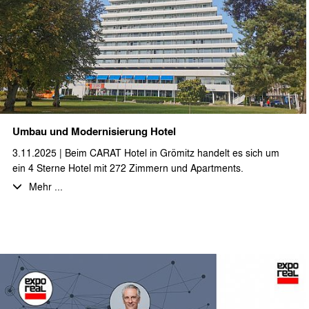
Wir sagen DANKE! für die Zusammenarbeit im letzten Jahr und
wünschen allen Auftraggeber*innen, Geschäftspartner*innen
und dem ganzen Team eine schöne Adventszeit!
Umbau und Modernisierung Hotel
3.11.2025 | Beim CARAT Hotel in Grömitz handelt es sich um
ein 4 Sterne Hotel mit 272 Zimmern und Apartments.
Hier werden zurzeit umfangreiche Umbau- und
Mehr ...
Modernisierungsarbeiten geplant und ausgeführt. So wird die
gesamte Hotelküche inkl. des Küchenbodens und sämtlicher
Oberflächen und Einbauten erneuert. Weiterhin werden in
einem großen Umfang die Sozial- und Nassräume und auch
Technikflächen modernisiert. Staehr + partner architekten
unterstützt den Hoteleigentümer durch die Erbringung von
Entwurfs- und Ausführungsplanung, sowie die Erstellung von
Ausschreibungsunterlagen und Mitwirkung bei der Vergabe. Wir