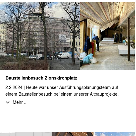
Baustellenbesuch Zionskirchplatz
2.2.2024 | Heute war unser Ausführungsplanungsteam auf
einem Baustellenbesuch bei einem unserer Altbauprojekte.
Direkt am Zionskirchplatz gelegen wird eine Kernsanierung des
Mehr ...
Bestandsgebäudes mit Dachgeschossneubau realisiert.
Hier entstehen sehr großzügige, teilweise als
Maisonettewohnungen ausgebildete Dachgeschosswohnungen
mit Aufdachterrassen.
Die sanierte bzw. neu geschaffene Wohnfläche beträgt