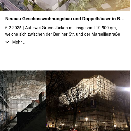
Ansprüche an zeitgemäßes Bauen und holt ein Stück
skandinavische Ästhetik nach Brandenburg.
Neubau Geschosswohnungsbau und Doppelhäuser in Berliner Straße
Wir bedanken uns bei unseren Auftraggebern und alle
6.2.2025 | Auf zwei Grundstücken mit insgesamt 10.500 qm,
beteiligten Fachplanern für die gute Zusammenarbeit und
welche sich zwischen der Berliner Str. und der Marseillestraße
freuen uns auf die Fortführung in den weiteren Bauabschnitten.
befinden und sich darüber hinaus bis zum Parkgraben
Mehr ...
erstrecken, entsteht eine neue Wohnanlage mit insgesamt 45
Wohnungen. Diese wurden als Geschosswohnungsbau und in
Form von Doppelhäusern geplant.
Aus den Vorgaben des Bebauungsplanes wurden drei
Gebäudetypologien entwickelt, welche sich gut in die
bestehende Bebauung einfügen. So entsteht ein
straßenbegleitendes, viergeschossiges Torhaus entlang der
Berliner Straße 41-42 sowie ein dreigeschossiges und ein
zweigeschossiges Wohngebäude im vorderen
Grundstücksbereich. Dieser Bauteil ist vollständig mit einer
Tiefgarage unterbaut. Im rückwärtigen Grundstücksbereich bis
hin zum Parkgraben entstehen zusätzlich 11 Doppelhäuser.