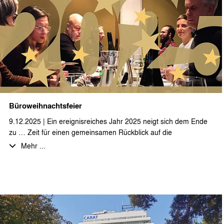
Es handelt sich um einen dreigeschossigen Baukörper mit einer
BGF von ca. 2.400 qm. Mit der Pfahlgründung und den
notwendigen Verbauarbeiten für die Tiefgarage wird im Februar
begonnen. Durch unser Büro werden die LP 5-7 sowie die
künstlerische Oberleitung durchgeführt.
Wir wünschen unserem Auftraggeber sowie allen am Bau
Beteiligten viel Erfolg bei der Realisierung.
Büroweihnachtsfeier
9.12.2025 | Ein ereignisreiches Jahr 2025 neigt sich dem Ende
zu … Zeit für einen gemeinsamen Rückblick auf die
Herausforderungen und Erfolge, die vielen bearbeiteten und
Mehr ...
noch laufenden Projekte und einen Ausblick auf ein spannendes
neues Jahr 2026.
Vor allem aber Zeit für einen gemütlichen Abend bei leckerem
Essen und erlesenen Getränken mit den Kolleginnen und
Kollegen.