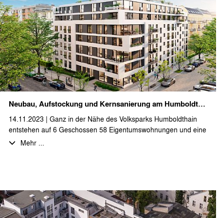
Neubau, Aufstockung und Kernsanierung am Humboldthain
14.11.2023 | Ganz in der Nähe des Volksparks Humboldthain
entstehen auf 6 Geschossen 58 Eigentumswohnungen und eine
Gewerbeeinheit. Dabei wird ein Bestandsgebäude kernsaniert
Mehr ...
und um zwei Geschosse aufgestockt. Weiterhin werden die
Bestandsgebäude durch einen Neubau städtebaulich
miteinander verbunden. Mit den ersten Arbeiten an den
Bestandsgebäuden wurde gerade begonnen. Durch unser Büro
werden die Leistungsphasen 3-5 erbracht.