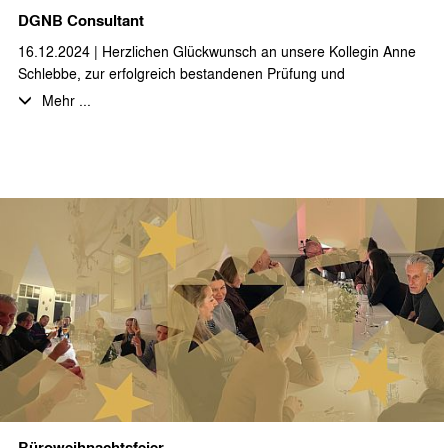
DGNB Consultant
16.12.2024 | Herzlichen Glückwunsch an unsere Kollegin Anne
Schlebbe, zur erfolgreich bestandenen Prüfung und
Zertifizierung als DGNB Consultant!
Mehr ...
Nach dem erfolgreichen Abschluss der umfangreichen,
mehrstufigen Fortbildung und der sehr guten Abschlussprüfung,
zunächst als DGNB Registered Professional und darauf
aufbauend als DGNB Consultant, steht Anne Schlebbe allen
interessierten Auftraggebern, Projektbeteiligten und unserem
stæhr+partner architekten Team für alle Fragen des
nachhaltigen Bauens von den ersten Entwurfsphasen bis hin
zum Prozess der Gebäudezertifizierung als kompetente
Ansprechpartnerin zur Verfügung.
Anne Schlebbe ist des Weiteren auch als DGNB
Zertifizierungsexpertin im Netzwerk der DGNB gelistet.
Büroweihnachtsfeier