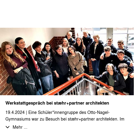
Vorderhauses konnten die bereits fertiggestellten Wohnungen
inkl. einer möblierten Musterwohnung besichtigt werden. Beim
Neubau des Gartenhauses ist der Innenausbau in den letzten
Zügen und die Gestaltung der Außenanlagen steht noch an.
Vielen Dank auch an die Bauleitung für die ausführliche Führung
durchs Projekt und den Erfahrungsaustausch und das Feedback
zu Planung und Ausführung!
Werkstattgespräch bei stæhr+partner architekten
19.4.2024 | Eine Schüler*innengruppe des Otto-Nagel-
Gymnasiums war zu Besuch bei stæhr+partner architekten. Im
Rahmen des Grundkurses Kunst betrachten die
Mehr ...
Gymnasiast*innen das Thema „Architektur - Wohnen und