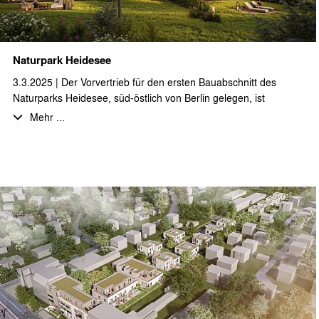
Naturpark Heidesee
3.3.2025 | Der Vorvertrieb für den ersten Bauabschnitt des
Naturparks Heidesee, süd-östlich von Berlin gelegen, ist
erfolgreich gestartet.
Mehr ...
Auf ca. 25.000 m² Grundstücksfläche entstehen 45
Ferienimmobilien in unterschiedlichen Haustypen und in
großartiger Lage mit direktem Wasserzugang zu den
umgebenden Seen und Kanälen. In einem ersten Bauabschnitt
ist die Realisierung von neun freistehenden Einzel- und
Doppelhäusern geplant.
Die auf Feriennutzung optimierten Grundrisse mit ca. 65 bzw. 75
m² Wohnfläche bieten viel Raum für eine erholsame Auszeit in
der Natur, aber auch ausreichend Platz und den technischen
Ausstattungsstandard für mobiles Arbeiten. Durch die
Realisierung in Holzständerbauweise und dank eines
nachhaltigen Energiekonzeptes erfüllt das Projekt alle