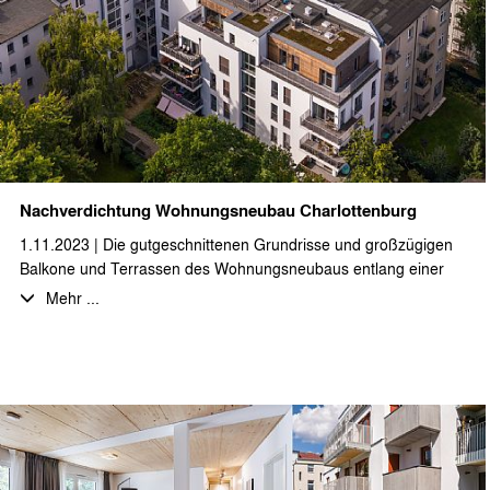
Nachverdichtung Wohnungsneubau Charlottenburg
1.11.2023 | Die gutgeschnittenen Grundrisse und großzügigen
Balkone und Terrassen des Wohnungsneubaus entlang einer
Brandwand, sowie der Aufstockung des Vorderhauses werden
Mehr ...
von den Bewohnern sehr geschätzt. Das
Nachverdichtungsprojekt in Berlin-Charlottenburg wurde nun vor
einiger Zeit fertiggestellt und fügt sich hervorragend in die
Bebauungsstruktur ein, wie die aktuellen Drohnenaufnahmen
belegen.