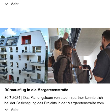
Umgestaltung des Foyers, der Eingangsbereiche und des
Mehr ...
Innenhofs geplant und bis zur Umsetzung begleitet. Die
Aufenthaltsqualität des vormals wenig einladenden Foyers
wurde mithilfe von räumlicher Strukturierung durch Möblierung,
Gestaltung durch Beleuchtungs- und Farbakzente und
Begrünung verbessert. Auch die straßenseitige
Zugangssituation und der Innenhofbereich wurden durch das
neue Beschriftungskonzept, Sitzstufen und Holzpergolen
aufgewertet und wird von Mitarbeitern und Besuchern gut
angenommen.
Wir halten das Ergebnis für sehr gelungen und bedanken uns
bei den Auftraggebern und allen Beteiligten für die gute
Zusammenarbeit.
Büroausflug in die Margaretenstraße
30.7.2024 | Das Planungsteam von staehr+partner konnte sich
bei der Besichtigung des Projekts in der Margaretenstraße vom
Fortschritt der Bauarbeiten überzeugen. Im Dachgeschoss des
Mehr ...