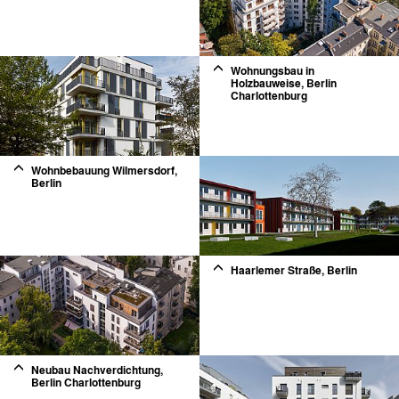
2
Wohnungsbau in
Holzbauweise, Berlin
Charlottenburg
2
Wohnbebauung Wilmersdorf,
Berlin
2
Haarlemer Straße, Berlin
2
Neubau Nachverdichtung,
Berlin Charlottenburg