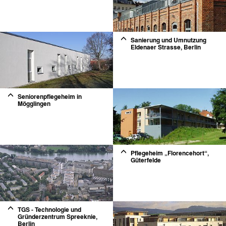
2
Sanierung und Umnutzung
Eldenaer Strasse, Berlin
2
Seniorenpflegeheim in
Mögglingen
2
Pflegeheim „Florencehort“,
Güterfelde
2
TGS - Technologie und
Gründerzentrum Spreeknie,
Berlin