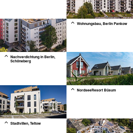
2
Wohnungsbau, Berlin Pankow
2
Nachverdichtung in Berlin,
Schöneberg
2
NordseeResort Büsum
Stadtvillen, Teltow