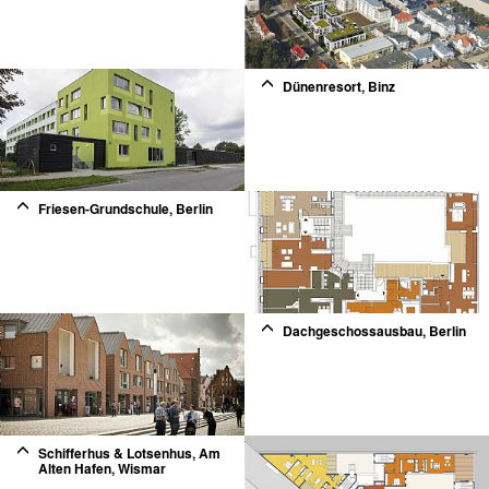
2
Dünenresort, Binz
2
Friesen-Grundschule, Berlin
2
Dachgeschossausbau, Berlin
2
Schifferhus & Lotsenhus, Am
Alten Hafen, Wismar