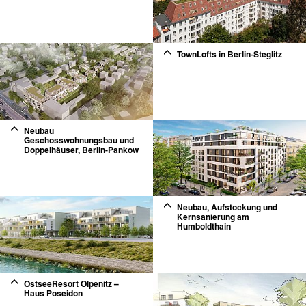
2
TownLofts in Berlin-Steglitz
2
Neubau
Geschosswohnungsbau und
Doppelhäuser, Berlin-Pankow
2
Neubau, Aufstockung und
Kernsanierung am
Humboldthain
2
OstseeResort Olpenitz –
Haus Poseidon