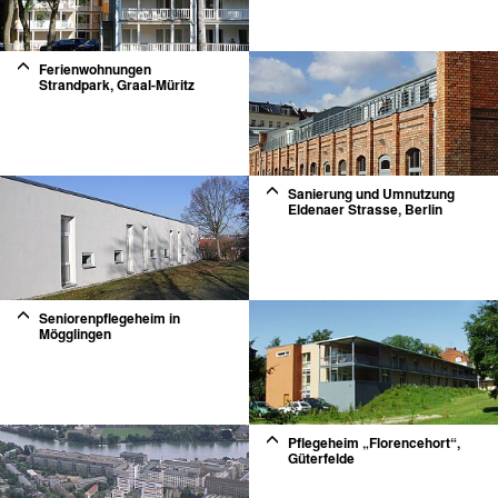
Ferienwohnungen
Strandpark, Graal-Müritz
2
Sanierung und Umnutzung
Eldenaer Strasse, Berlin
2
Seniorenpflegeheim in
Mögglingen
2
Pflegeheim „Florencehort“,
Güterfelde