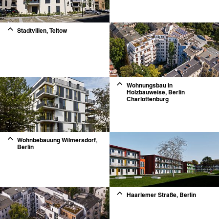
Stadtvillen, Teltow
2
Wohnungsbau in
Holzbauweise, Berlin
Charlottenburg
2
Wohnbebauung Wilmersdorf,
Berlin
2
Haarlemer Straße, Berlin
2