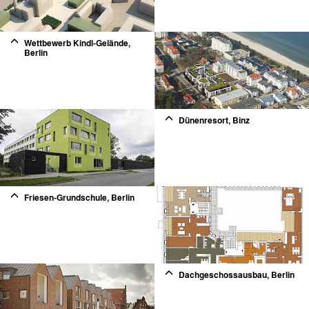
Wettbewerb Kindl-Gelände,
Berlin
2
Dünenresort, Binz
2
Friesen-Grundschule, Berlin
2
Dachgeschossausbau, Berlin