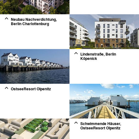
Neubau Nachverdichtung,
Berlin Charlottenburg
2
Lindenstraße, Berlin
Köpenick
2
OstseeResort Olpenitz
Schwimmende Häuser,
OstseeResort Olpenitz