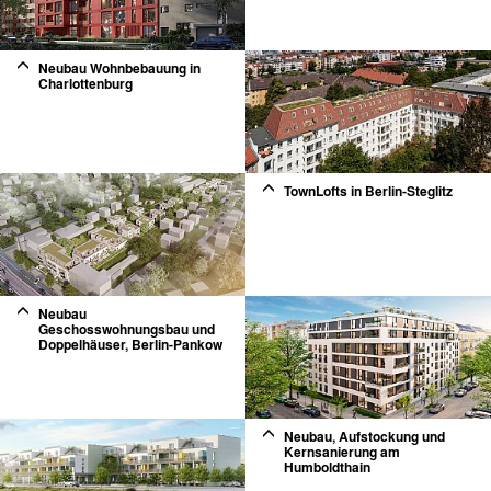
Neubau Wohnbebauung in
Charlottenburg
2
TownLofts in Berlin-Steglitz
2
Neubau
Geschosswohnungsbau und
Doppelhäuser, Berlin-Pankow
2
Neubau, Aufstockung und
Kernsanierung am
Humboldthain