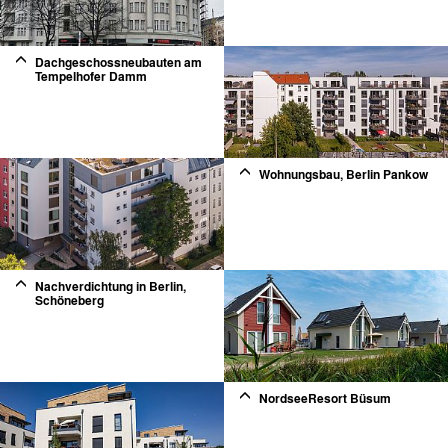
Dachgeschossneubauten am
Tempelhofer Damm
2
Wohnungsbau, Berlin Pankow
2
Nachverdichtung in Berlin,
Schöneberg
2
NordseeResort Büsum