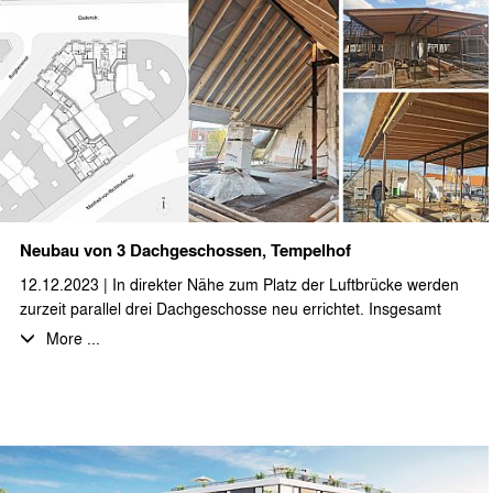
insgesamt ca. 2.800 m²
Durch stæhr+partner architekten wurden die LP 1-5 bearbeitet.
Neubau von 3 Dachgeschossen, Tempelhof
12.12.2023 | In direkter Nähe zum Platz der Luftbrücke werden
zurzeit parallel drei Dachgeschosse neu errichtet. Insgesamt
entstehen 6 Wohnungen mit fast 1.000 qm Wohnfläche. Die
More ...
Wohnungen verfügen alle über großzügige Terrassen. Zur
Sicherstellung der erforderlichen Rettungswege werden die 3
Dachgeschosse teilweise durch Brückenkonstruktionen
miteinander verbunden. Durch uns wurden die LP 1-5
ausgeführt.