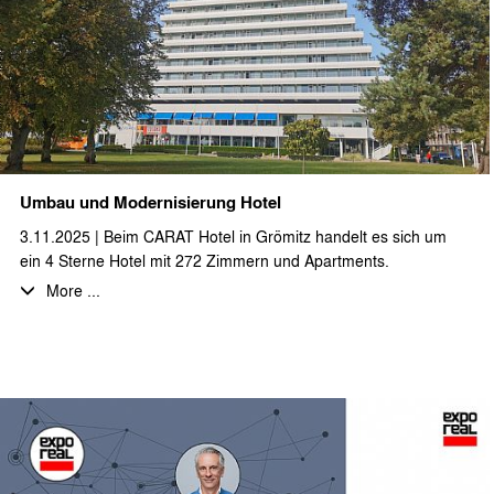
Wir sagen DANKE! für die Zusammenarbeit im letzten Jahr und
wünschen allen Auftraggeber*innen, Geschäftspartner*innen
und dem ganzen Team eine schöne Adventszeit!
Umbau und Modernisierung Hotel
3.11.2025 | Beim CARAT Hotel in Grömitz handelt es sich um
ein 4 Sterne Hotel mit 272 Zimmern und Apartments.
Hier werden zurzeit umfangreiche Umbau- und
More ...
Modernisierungsarbeiten geplant und ausgeführt. So wird die
gesamte Hotelküche inkl. des Küchenbodens und sämtlicher
Oberflächen und Einbauten erneuert. Weiterhin werden in
einem großen Umfang die Sozial- und Nassräume und auch
Technikflächen modernisiert. Staehr + partner architekten
unterstützt den Hoteleigentümer durch die Erbringung von
Entwurfs- und Ausführungsplanung, sowie die Erstellung von
Ausschreibungsunterlagen und Mitwirkung bei der Vergabe. Wir