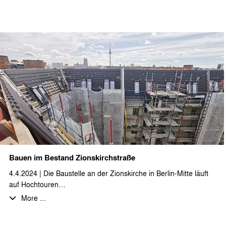
Privatsphäre im 21. Jahrhundert“ aus verschiedensten
Blickwinkeln. Einen Schwerpunkt bildet dabei auch das Thema
des Wohnens auf kleinstem Raum in seiner geschichtlichen
Entwicklung von der Mietskaserne bis zum Mobilehome. Einen
praktischen Einblick in den Entwurfsprozess einer anderen
besonderen Wohnform erhielten die Schüler*innen bei der
Vorstellung des Projekts Haarlemer Straße - einer
Gemeinschaftsunterkunft für Geflüchtete, die von stæhr+partner
architekten geplant und Anfang 2018 fertiggestellt wurde.
Bauen im Bestand Zionskirchstraße
4.4.2024 | Die Baustelle an der Zionskirche in Berlin-Mitte läuft
auf Hochtouren…
Auf insgesamt ca. 3.900 m² BGF werden Bestandswohnungen
More ...
saniert und modernisiert, darunter einige Umbauten zu
Maisonettewohnungen und das Dachgeschoss ausgebaut.