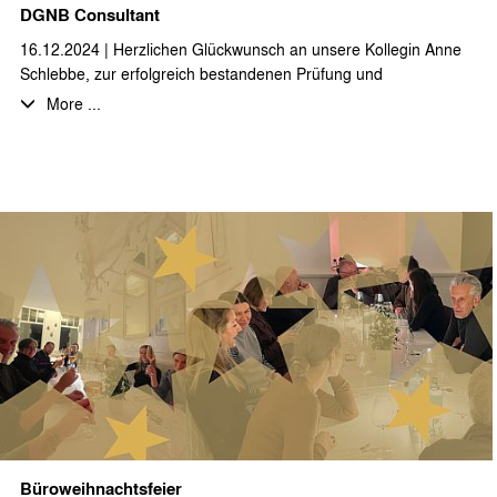
DGNB Consultant
16.12.2024 | Herzlichen Glückwunsch an unsere Kollegin Anne
Schlebbe, zur erfolgreich bestandenen Prüfung und
Zertifizierung als DGNB Consultant!
More ...
Nach dem erfolgreichen Abschluss der umfangreichen,
mehrstufigen Fortbildung und der sehr guten Abschlussprüfung,
zunächst als DGNB Registered Professional und darauf
aufbauend als DGNB Consultant, steht Anne Schlebbe allen
interessierten Auftraggebern, Projektbeteiligten und unserem
stæhr+partner architekten Team für alle Fragen des
nachhaltigen Bauens von den ersten Entwurfsphasen bis hin
zum Prozess der Gebäudezertifizierung als kompetente
Ansprechpartnerin zur Verfügung.
Anne Schlebbe ist des Weiteren auch als DGNB
Zertifizierungsexpertin im Netzwerk der DGNB gelistet.
Büroweihnachtsfeier