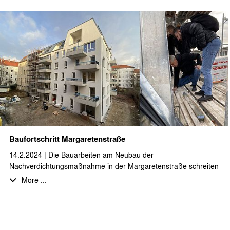
Außentreppe als zusätzlichen Fluchtweg erhalten und die
historische Klinkerfassade erstrahlt in neuem Glanz.
Baufortschritt Margaretenstraße
14.2.2024 | Die Bauarbeiten am Neubau der
Nachverdichtungsmaßnahme in der Margaretenstraße schreiten
gut voran. Nachdem die Außenhülle nun bereits geschlossen ist
More ...
und die Gerüste zurückgebaut werden, geht auch der
Innenausbau mit Hochdruck weiter.
Die Fertigstellung der 23 hochwertigen 2- bis 4-Zimmer-
Neubauwohnungen ist für das zweite Quartal 2024 geplant.