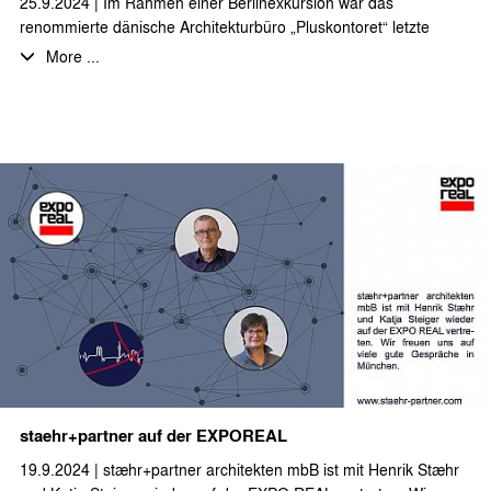
25.9.2024 | Im Rahmen einer Berlinexkursion war das
renommierte dänische Architekturbüro „Pluskontoret“ letzte
Woche zu Besuch bei stæhr+partner architekten.
More ...
Es gab intensive und sehr inspirierende Gespräche über die
Themen Nachhaltigkeit, Grundstücksnachverdichtung und
Bauen mit (Voll-)Holz – Themen mit denen wir uns bei
stæhr+partner architekten täglich auseinandersetzen.
Der Austausch anhand von gebauten Beispielen in Berlin war für
alle Beteiligten interessant und lehrreich… und hat viel Spaß
gemacht!
staehr+partner auf der EXPOREAL
19.9.2024 | stæhr+partner architekten mbB ist mit Henrik Stæhr