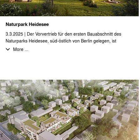
Naturpark Heidesee
3.3.2025 | Der Vorvertrieb für den ersten Bauabschnitt des
Naturparks Heidesee, süd-östlich von Berlin gelegen, ist
erfolgreich gestartet.
More ...
Auf ca. 25.000 m² Grundstücksfläche entstehen 45
Ferienimmobilien in unterschiedlichen Haustypen und in
großartiger Lage mit direktem Wasserzugang zu den
umgebenden Seen und Kanälen. In einem ersten Bauabschnitt
ist die Realisierung von neun freistehenden Einzel- und
Doppelhäusern geplant.
Die auf Feriennutzung optimierten Grundrisse mit ca. 65 bzw. 75
m² Wohnfläche bieten viel Raum für eine erholsame Auszeit in
der Natur, aber auch ausreichend Platz und den technischen
Ausstattungsstandard für mobiles Arbeiten. Durch die
Realisierung in Holzständerbauweise und dank eines
nachhaltigen Energiekonzeptes erfüllt das Projekt alle