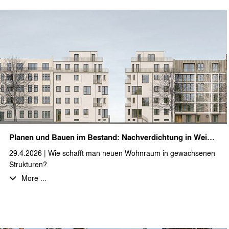
Ein herzliches Dankeschön an das gesamte Team für euren
Einsatz und den gelungenen Abend!
Wir wünschen allen unseren Auftrageber:innen, Partner:innen
und Kolleg:innen eine schöne und erholsame Sommerzeit…
… und für die anstehende Hitzewelle viel Schatten und einen
kühlen Kopf.
Planen und Bauen im Bestand: Nachverdichtung in Weißensee
29.4.2026 | Wie schafft man neuen Wohnraum in gewachsenen
Strukturen?
Wir freuen uns, ein spannendes Projekt im Herzen Berlins zu
More ...
begleiten, bei dem dies umgesetzt wird: Auf einem ca. 1.026 m²
großen Eckgrundstück ist die Schließung einer Baulücke sowie
der Ausbau bzw. die Aufstockung des Dachgeschosses eines
Gründerzeitbaus geplant.