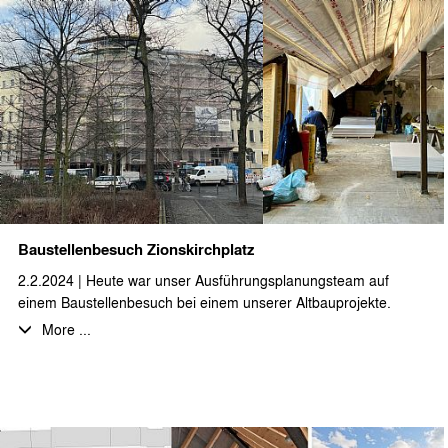
Baustellenbesuch Zionskirchplatz
2.2.2024 | Heute war unser Ausführungsplanungsteam auf
einem Baustellenbesuch bei einem unserer Altbauprojekte.
Direkt am Zionskirchplatz gelegen wird eine Kernsanierung des
More ...
Bestandsgebäudes mit Dachgeschossneubau realisiert.
Hier entstehen sehr großzügige, teilweise als
Maisonettewohnungen ausgebildete Dachgeschosswohnungen
mit Aufdachterrassen.
Die sanierte bzw. neu geschaffene Wohnfläche beträgt