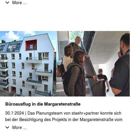
Umgestaltung des Foyers, der Eingangsbereiche und des
More ...
Innenhofs geplant und bis zur Umsetzung begleitet. Die
Aufenthaltsqualität des vormals wenig einladenden Foyers
wurde mithilfe von räumlicher Strukturierung durch Möblierung,
Gestaltung durch Beleuchtungs- und Farbakzente und
Begrünung verbessert. Auch die straßenseitige
Zugangssituation und der Innenhofbereich wurden durch das
neue Beschriftungskonzept, Sitzstufen und Holzpergolen
aufgewertet und wird von Mitarbeitern und Besuchern gut
angenommen.
Wir halten das Ergebnis für sehr gelungen und bedanken uns
bei den Auftraggebern und allen Beteiligten für die gute
Zusammenarbeit.
Büroausflug in die Margaretenstraße
30.7.2024 | Das Planungsteam von staehr+partner konnte sich
bei der Besichtigung des Projekts in der Margaretenstraße vom
Fortschritt der Bauarbeiten überzeugen. Im Dachgeschoss des
More ...