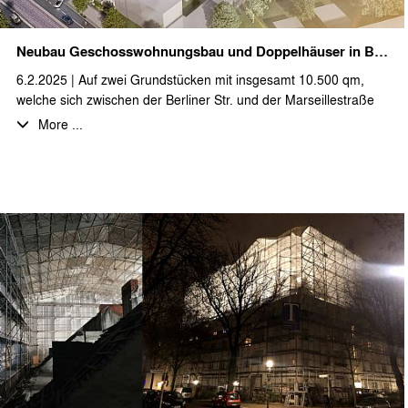
Ansprüche an zeitgemäßes Bauen und holt ein Stück
skandinavische Ästhetik nach Brandenburg.
Neubau Geschosswohnungsbau und Doppelhäuser in Berliner Straße
Wir bedanken uns bei unseren Auftraggebern und alle
6.2.2025 | Auf zwei Grundstücken mit insgesamt 10.500 qm,
beteiligten Fachplanern für die gute Zusammenarbeit und
welche sich zwischen der Berliner Str. und der Marseillestraße
freuen uns auf die Fortführung in den weiteren Bauabschnitten.
befinden und sich darüber hinaus bis zum Parkgraben
More ...
erstrecken, entsteht eine neue Wohnanlage mit insgesamt 45
Wohnungen. Diese wurden als Geschosswohnungsbau und in
Form von Doppelhäusern geplant.
Aus den Vorgaben des Bebauungsplanes wurden drei
Gebäudetypologien entwickelt, welche sich gut in die
bestehende Bebauung einfügen. So entsteht ein
straßenbegleitendes, viergeschossiges Torhaus entlang der
Berliner Straße 41-42 sowie ein dreigeschossiges und ein
zweigeschossiges Wohngebäude im vorderen
Grundstücksbereich. Dieser Bauteil ist vollständig mit einer
Tiefgarage unterbaut. Im rückwärtigen Grundstücksbereich bis
hin zum Parkgraben entstehen zusätzlich 11 Doppelhäuser.