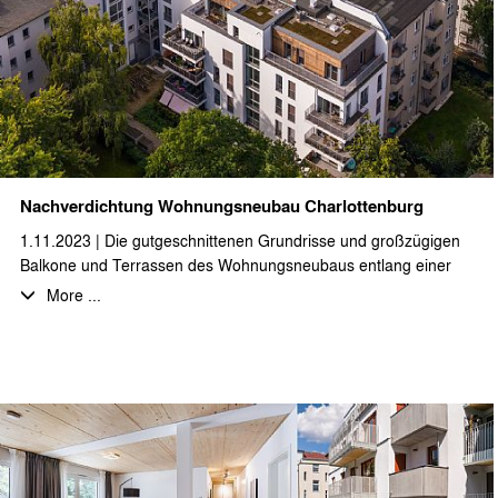
Nachverdichtung Wohnungsneubau Charlottenburg
1.11.2023 | Die gutgeschnittenen Grundrisse und großzügigen
Balkone und Terrassen des Wohnungsneubaus entlang einer
Brandwand, sowie der Aufstockung des Vorderhauses werden
More ...
von den Bewohnern sehr geschätzt. Das
Nachverdichtungsprojekt in Berlin-Charlottenburg wurde nun vor
einiger Zeit fertiggestellt und fügt sich hervorragend in die
Bebauungsstruktur ein, wie die aktuellen Drohnenaufnahmen
belegen.