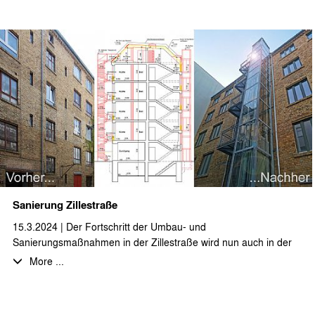
Insbesondere von den neuentstehenden, großzügigen
Dachgeschosswohnungen mit Aufdachterrassen hat man einen
großartigen Blick über Berlin. Die Maßnahmen umfassen auch
eine Um- und Neugestaltung des Innenhofs und der
Gartenanlage.
Die Fertigstellung soll im Laufe des Jahres 2024 erfolgen.
Sanierung Zillestraße
15.3.2024 | Der Fortschritt der Umbau- und
Sanierungsmaßnahmen in der Zillestraße wird nun auch in der
Fassade sichtbar. Neben der Umnutzung von Gewerbeeinheiten
More ...
in 3-4-Zimmerwohnungen wird auch das Dachgeschoss zu einer
großzügigen Loftwohnung ausgebaut. Das rückwärtige
ehemalige Fabrikgebäude hat einen neuen Aufzug, sowie eine