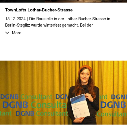
TownLofts Lothar-Bucher-Strasse
18.12.2024 | Die Baustelle in der Lothar-Bucher-Strasse in
Berlin-Steglitz wurde winterfest gemacht. Bei der
zweigeschossigen Dachgeschossaufstockung bzw. -neubau
More ...
entstehen auf über 1.300 m² zwölf großzügige Loftwohnungen,
teilweise als Maisonette und mit Aufdachterrassen. Das sehr
beeindruckende Wetterschutzdach wurde mit einem
Weihnachtsumtrunk mit allen projektbeteiligten Planern, Firmen
und interessierten Nachbarn eingeweiht. Wir bedanken uns bei
unseren Auftraggebern herzlich für die Einladung und wünschen
allen erholsame Feiertage und einen guten Rutsch ins neue
Jahr!