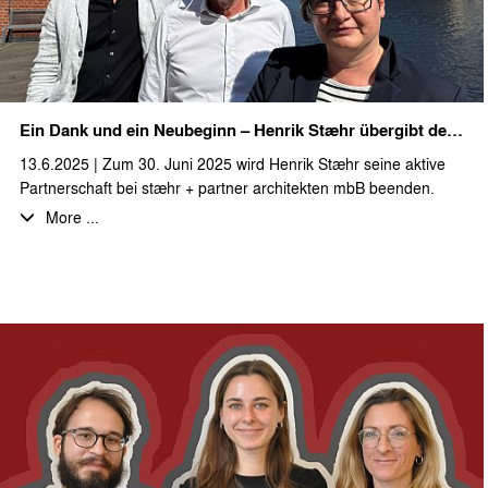
Naturpark Heidesee GmbH und einem Grußwort des
Bürgermeisters der Gemeinde Heidesee wurde mit dem
gemeinsamen Spatenstich das Projekt symbolisch gestartet. Der
tatsächliche Baubeginn für die ersten Einzel- und Doppelhäuser
im Bauabschnitt I der Ferienwohnanlage ist für Ende des Jahres
Ein Dank und ein Neubeginn – Henrik Stæhr übergibt den Staffelstab
geplant.
13.6.2025 | Zum 30. Juni 2025 wird Henrik Stæhr seine aktive
Wir bedanken uns herzlich für die Einladung zu diesem schönen
Partnerschaft bei stæhr + partner architekten mbB beenden.
Event und freuen uns auf die weitere Zusammenarbeit in den
Nach über drei Jahrzehnten intensiven Wirkens in Berlin zieht er
More ...
nächsten Planungs- und Bauabschnitten.
sich aus der operativen Leitung des Büros zurück, um neue
Freiräume zu schaffen – für persönliche Projekte, Zeit für sich
selbst und neue Perspektiven.
Henrik prägte das Büro von Beginn an – als Gründer, Architekt
und Ideengeber.
Wir danken Henrik für seine Energie, seine Haltung und sein
Vertrauen. Viele Projekte und Entwicklungen der letzten
Jahrzehnte tragen seine Handschrift – nicht nur im Entwurf,
sondern auch in der Art, wie wir im Team zusammenarbeiten:
mit Verlässlichkeit, Freude an der Gestaltung und einem Stück
dänischem Lebensgefühl.