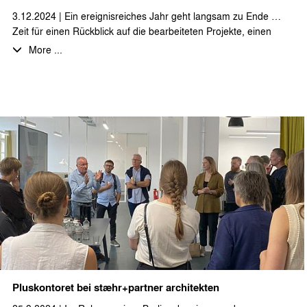
3.12.2024 | Ein ereignisreiches Jahr geht langsam zu Ende …
Zeit für einen Rückblick auf die bearbeiteten Projekte, einen
Ausblick auf neue Aufgaben und vor allem für einen
More ...
gemeinsamen Abend bei leckerem Essen und erlesenen
Getränken mit den Kolleginnen und Kollegen.
Wir wünschen allen unseren Geschäftspartnern eine schöne
und besinnliche Advents- und Weihnachtszeit!
Pluskontoret bei stæhr+partner architekten