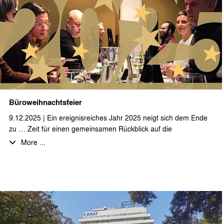
Es handelt sich um einen dreigeschossigen Baukörper mit einer
BGF von ca. 2.400 qm. Mit der Pfahlgründung und den
notwendigen Verbauarbeiten für die Tiefgarage wird im Februar
begonnen. Durch unser Büro werden die LP 5-7 sowie die
künstlerische Oberleitung durchgeführt.
Wir wünschen unserem Auftraggeber sowie allen am Bau
Beteiligten viel Erfolg bei der Realisierung.
Büroweihnachtsfeier
9.12.2025 | Ein ereignisreiches Jahr 2025 neigt sich dem Ende
zu … Zeit für einen gemeinsamen Rückblick auf die
Herausforderungen und Erfolge, die vielen bearbeiteten und
More ...
noch laufenden Projekte und einen Ausblick auf ein spannendes
neues Jahr 2026.
Vor allem aber Zeit für einen gemütlichen Abend bei leckerem
Essen und erlesenen Getränken mit den Kolleginnen und
Kollegen.