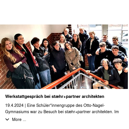
Vorderhauses konnten die bereits fertiggestellten Wohnungen
inkl. einer möblierten Musterwohnung besichtigt werden. Beim
Neubau des Gartenhauses ist der Innenausbau in den letzten
Zügen und die Gestaltung der Außenanlagen steht noch an.
Vielen Dank auch an die Bauleitung für die ausführliche Führung
durchs Projekt und den Erfahrungsaustausch und das Feedback
zu Planung und Ausführung!
Werkstattgespräch bei stæhr+partner architekten
19.4.2024 | Eine Schüler*innengruppe des Otto-Nagel-
Gymnasiums war zu Besuch bei stæhr+partner architekten. Im
Rahmen des Grundkurses Kunst betrachten die
More ...
Gymnasiast*innen das Thema „Architektur - Wohnen und