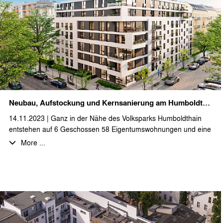
Neubau, Aufstockung und Kernsanierung am Humboldthain
14.11.2023 | Ganz in der Nähe des Volksparks Humboldthain
entstehen auf 6 Geschossen 58 Eigentumswohnungen und eine
Gewerbeeinheit. Dabei wird ein Bestandsgebäude kernsaniert
More ...
und um zwei Geschosse aufgestockt. Weiterhin werden die
Bestandsgebäude durch einen Neubau städtebaulich
miteinander verbunden. Mit den ersten Arbeiten an den
Bestandsgebäuden wurde gerade begonnen. Durch unser Büro
werden die Leistungsphasen 3-5 erbracht.