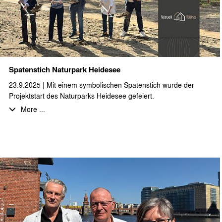
Spatenstich Naturpark Heidesee
23.9.2025 | Mit einem symbolischen Spatenstich wurde der
Projektstart des Naturparks Heidesee gefeiert.
More ...
Bei sonnigem Spätsommerwetter, leckerem Buffet, kühlen
Getränken und entspannter Musik waren KaufinteressentInnen,
ProjektpartnerInnen, interessierte Nachbarn und
GemeindevertreterInnen eingeladen sich einen persönlichen
Eindruck von dem geplanten Ferienimmobilienprojekt zu
machen. Auf dem ca. 25.000 m² großen Projektgelände,
idyllisch am „Langen See“ gelegen, passen sich die geplanten
Ferienhäuser, mit ihrer skandinavischen Ästhetik perfekt in die
Brandenburger Naturlandschaft ein. Nach einer
Projektvorstellung durch die beiden Geschäftsführer der